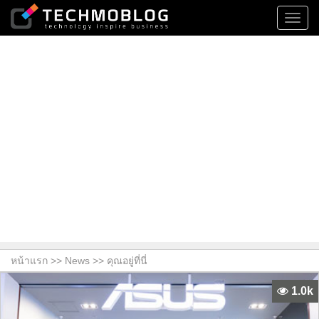
Toggl
navig
หน้าแรก >>
News
>> คุณอยู่ที่นี่
1.0k