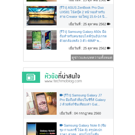
[รีวิว] ASUS ZenBook Pro Duo
UX581 โน้ตบุ๊ค 2 หน้าจอสำหรับ
สาย Creator จอใหญ่ 15.6+14 นิ...
เมื่อวันที่ : 25 ตุลาคม 2562
[รีวิว] Samsung Galaxy A50s มือ
ถือสำหรับคนชอบไลฟ์รุ่นอัปเกรด
ด้วยกล้องหลัง 3 ตัว 48MP พ...
เมื่อวันที่ : 25 ตุลาคม 2562
ดูข่าวและบทความทั้งหมด
[รีวิว] Samsung Galaxy J7
Pro มือถือตัวท็อปในซีรี่ส์ Galaxy
J ด้วยฟังก์ชันเทียบเท่า Gal...
เมื่อวันที่ : 04 กรกฏาคม 2560
Samsung Galaxy Note 8 (ซัม
ซุง กาแลกซี่ โน้ต 8) สรุปสเปก
ราคา ล่าสุด : สรุปโปรโมชั่น