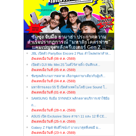
ซัมซุง จับมือ ยามาฮ่า ประกาศความ
สำเร็จปรากฏการณ์ “มหาลัยโคตรฟาซ”
แคมเปญจุดพลังครีเอเตอร์ Gen Z ...
JBL เปิดตัว PartyBox Encore 2 Plus ลำโพงพกพาสำห...
อัพเดทเมื่อวันที่ (06-ส.ค.-2569)
เปิดตัว DJI Mic Mini 2S ไมค์ไร้สายจิ๋ว บันทึกเส...
อัพเดทเมื่อวันที่ (05-ส.ค.-2569)
ซัมซุงพลิกเกมการตลาด เลือกพูดภาษาเดียวกับผู้บริ...
อัพเดทเมื่อวันที่ (04-ส.ค.-2569)
มหาจักรฉลอง 55 ปี เปิดตัวเทคโนโลยี Live Sound ใ...
อัพเดทเมื่อวันที่ (01-ส.ค.-2569)
SAMSUNG จับมือ SYNNEX พลิกตลาดบริการเช่าใช้มือ
ถ...
อัพเดทเมื่อวันที่ (28-ก.ค.-2569)
ASUS เปิด Exclusive Store สาขา 11 และ 12 ที่ CE...
อัพเดทเมื่อวันที่ (25-ก.ค.-2569)
Galaxy Z Flip8 พับดีไซน์เก๋ บางเบาสุดที่เคยมี ม...
อัพเดทเมื่อวันที่ (23-ก.ค.-2569)