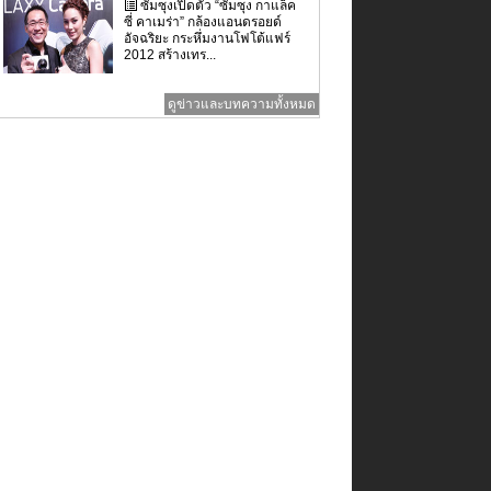
ซัมซุงเปิดตัว “ซัมซุง กาแล็ค
ซี่ คาเมร่า” กล้องแอนดรอยด์
อัจฉริยะ กระหึ่มงานโฟโต้แฟร์
2012 สร้างเทร...
ดูข่าวและบทความทั้งหมด