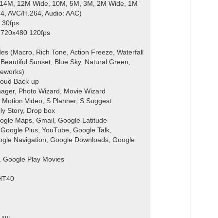
 14M, 12M Wide, 10M, 5M, 3M, 2M Wide, 1M
, AVC/H.264, Audio: AAC)
 30fps
 720x480 120fps
es (Macro, Rich Tone, Action Freeze, Waterfall
 Beautiful Sunset, Blue Sky, Natural Green,
ireworks)
loud Back-up
ager, Photo Wizard, Movie Wizard
w Motion Video, S Planner, S Suggest
ly Story, Drop box
ogle Maps, Gmail, Google Latitude
 Google Plus, YouTube, Google Talk,
ogle Navigation, Google Downloads, Google
, Google Play Movies
 HT40
1 มม.