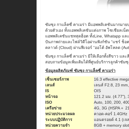
ซัมซุง กาแล็คซี่ คาเมร่า มีแอพพลิเคชันมากมาย
ด้วยตัวเอง ทั้งแอพพลิเคชันแต่งภาพ โซเชียลเน็ต
แอพพลิเคชันแชทสุดฮ็อต ทั้งLine, Whatapp และ
ปันภาพถ่ายและไฟล์วิดีโอผ่านฟังก์ชัน “แชร์ ช็อ
คลาวด์ (Cloud) ผ่านฟีเจอร์ “ออโต้ อัพโหลด (Auto
ซัมซุง กาแล็คซี่ คาเมร่า มีให้เลือกทั้งสีขาว แ
สอบถามข้อมูลเพิ่มเติมได้ที่ศูนย์บริการลูกค้าซ
ข้อมูลผลิตภัณฑ์ ซัมซุง กาแล็คซี่ คาเมร่า
เซ็นเซอร์ภาพ
16.3 effective meg
เลนส์
เลนส์ F2.8, 23 mm
IS
OIS
หน้าจอ
121.2 มม. (4.77"), 
ISO
Auto, 100, 200, 40
เครือข่าย
4G, 3G (HSPA＋ 21M
หน่วยประมวลผล
ควอด-คอร์ 1.4GHz
ระบบปฏิบัติการ
แอนดรอยด์ 4.1 (เจลล
หน่วยความจำ
8GB + memory slot