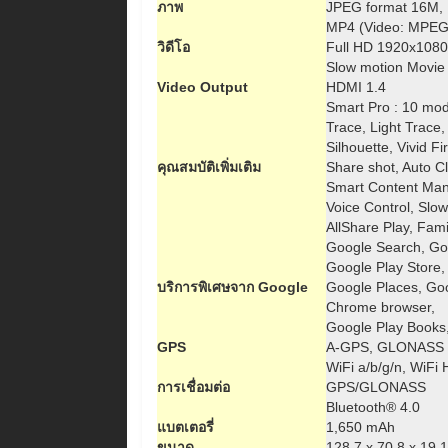
ภาพ
JPEG format 16M,
MP4 (Video: MPEG4
วิดีโอ
Full HD 1920x1080
Slow motion Movie
Video Output
HDMI 1.4
Smart Pro : 10 mod
Trace, Light Trace,
Silhouette, Vivid F
คุณสมบัติเพิ่มเติม
Share shot, Auto C
Smart Content Man
Voice Control, Slo
AllShare Play, Fami
Google Search, Go
Google Play Store,
บริการพิเศษจาก Google
Google Places, Go
Chrome browser,
Google Play Books
GPS
A-GPS, GLONASS
WiFi a/b/g/n, WiFi
การเชื่อมต่อ
GPS/GLONASS
Bluetooth® 4.0
แบตเตอรี่
1,650 mAh
ขนาด
128.7 x 70.8 x 19.