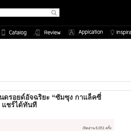
นดรอยด์อัจฉริยะ “ซัมซุง กาแล็คซี่
ชร์ได้ทันที
เปิดอ่าน
6,051 ครั้ง