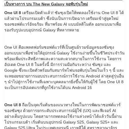
เป็นทางการ บน The New Galaxy จอพับรุ่นใหม่
One UI 8
เตรียมเปิดตัวแล้ว! ซัมซุงเปิดให้ทดลองใช้งาน One UI 8 ได้
แล้วผ่านโปรแกรมเบต้า ซึ่งนับเป็นการเปิดฉาก เตรียมเข้าสู่ยุคใหม่
ของซอฟต์แวร์อัจฉริยะ ที่มาพร้อม AI แบบมัลติโมดัล ออกแบบมาเพื่อ
รองรับรูปแบบอุปกรณ์ Galaxy ที่หลากหลาย
One UI คือแพลตฟอร์มซอฟต์แวร์ที่เป็นศูนย์รวมข้อมูลของซัมซุง
ออกแบบมาเพื่อช่วยให้อุปกรณ์ Galaxy ใช้งานง่ายขึ้นในชีวิตประจำวัน
พร้อมเพิ่มประสิทธิภาพและความสะดวกสบายในการใช้งาน โดยการ
อัปเดต One UI 8 ในครั้งนี้ มีการร่วมมือกันระหว่าง ซัมซุง และ
Google ซึ่งจะเปิดตัวพร้อมกับสมาร์ทโฟนจอพับรุ่นใหม่ในเร็ว ๆ นี้ และ
จะทยอยขยายการมอบประสบการณ์การใช้งาน Android ล่าสุดสู่รุ่นอื่น
ๆ นำไปสู่การใช้งานที่เฉพาะบุคคลมากยิ่งขึ้นให้กับผู้ใช้ โดย One UI 8
จะเป็นการอัปเดตแรกที่ถูกใช้งานได้บน Android 16
One UI 8
ถือเป็นจุดเริ่มต้นของแนวทางใหม่ในการพัฒนาซอฟต์แวร์
ของซัมซุง ด้วยการยกระดับประสบการณ์ผู้ใช้ (UX) และฟีเจอร์ AI
อย่างเต็มรูปแบบ โดยสามารถทดลองใช้งานล่วงหน้าได้แล้ววันนี้ผ่าน
โปรแกรมเบต้า เริ่มต้นบนอุปกรณ์ Galaxy S25, Galaxy S25+ และ
Galaxy S25 Ultra ในประเทศเยอรมนี เกาหลีใต้ สหราชอาณาจักร