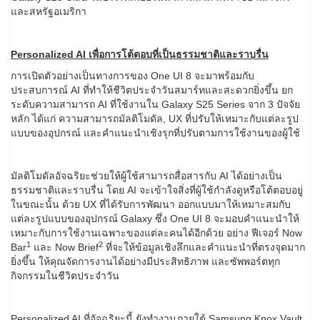
และสหรัฐอเมริกา
Personalized AI เพื่อการโต้ตอบที่เป็นธรรมชาติและราบรื่น
การเปิดตัวอย่างเป็นทางการของ One UI 8 จะมาพร้อมกับ
ประสบการณ์ AI ที่ทำให้ชีวิตประจำวันสมาร์ทและสะดวกยิ่งขึ้น ยก
ระดับความสามารถ AI ที่ใช้งานใน Galaxy S25 Series จาก 3 ปัจจัย
หลัก ได้แก่ ความสามารถมัลติโมดัล, UX ที่ปรับให้เหมาะกับแต่ละรูป
แบบของอุปกรณ์ และคำแนะนำเชิงรุกที่ปรับตามการใช้งานของผู้ใช้
มัลติโมดัลอัจฉริยะช่วยให้ผู้ใช้สามารถสื่อสารกับ AI ได้อย่างเป็น
ธรรมชาติและราบรื่น โดย AI จะเข้าใจสิ่งที่ผู้ใช้กำลังดูหรือโต้ตอบอยู่
ในขณะนั้น ด้วย UX ที่ได้รับการพัฒนา ออกแบบมาให้เหมาะสมกับ
แต่ละรูปแบบของอุปกรณ์ Galaxy ซึ่ง One UI 8 จะมอบคำแนะนำให้
เหมาะกับการใช้งานเฉพาะของแต่ละคนได้อีกด้วย อย่าง ฟีเจอร์ Now
1
2
Bar
และ Now Brief
ที่จะให้ข้อมูลเชิงลึกและคำแนะนำที่ตรงจุดมาก
ยิ่งขึ้น ให้คุณจัดการงานได้อย่างมีประสิทธิภาพ และซัพพอร์ตทุก
กิจกรรมในชีวิตประจำวัน
Personalized AI ที่อัจฉริยะนี้ ยังทำงานภายใต้ Samsung Knox Vault