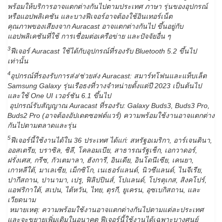
พร้อมให้บริการอาจแตกต่างกันไปตามประเทศ ภาษา รุ่นของอุปกรณ์
หรือแอปพลิเคชัน และบางฟีเจอร์อาจต้องใช้อินเทอร์เน็ต
คุณภาพของเสียงจาก Auracast อาจแตกต่างกันไป ขึ้นอยู่กับ
แอปพลิเคชันที่ใช้ การเชื่อมต่อเครือข่าย และปัจจัยอื่น ๆ
3
ฟีเจอร์
Auracast ใช้ได้กับอุปกรณ์ที่รองรับ Bluetooth 5.2 ขึ้นไป
เท่านั้น
4
อุปกรณ์ที่รองรับการส่ง/ช่วยส่ง
Auracast: สมาร์ทโฟนและแท็บเล็ต
Samsung Galaxy รุ่นเรือธงที่วางจำหน่ายตั้งแต่ปี 2023 เป็นต้นไป
และใช้ One UI เวอร์ชัน 6.1 ขึ้นไป
อุปกรณ์รับสัญญาณ Auracast ที่รองรับ: Galaxy Buds3, Buds3 Pro,
Buds2 Pro (อาจต้องอัปเดตซอฟต์แวร์) ความพร้อมใช้งานอาจแตกต่าง
กันไปตามตลาดและรุ่น
5
ฟีเจอร์นี้ใช้งานได้ใน
36 ประเทศ ได้แก่: สหรัฐอเมริกา, อาร์เจนตินา,
ออสเตรีย, บราซิล, ชิลี, โคลอมเบีย, สาธารณรัฐเช็ก, เอกวาดอร์,
ฝรั่งเศส, กรีซ, กัวเตมาลา, ฮังการี, อินเดีย, อินโดนีเซีย, เคนยา,
เกาหลีใต้, มาเลเซีย, เม็กซิโก, เนเธอร์แลนด์, นิวซีแลนด์, ไนจีเรีย,
ปากีสถาน, ปานามา, เปรู, ฟิลิปปินส์, โปแลนด์, โปรตุเกส, สิงคโปร์,
แอฟริกาใต้, สเปน, ไต้หวัน, ไทย, ตุรกี, ยูเครน, อุซเบกิสถาน, และ
เวียดนาม
หมายเหตุ: ความพร้อมใช้งานอาจแตกต่างกันไปตามแต่ละประเทศ
และจะขยายเพิ่มเติมในอนาคต ฟีเจอร์นี้ใช้งานได้เฉพาะบางศูนย์