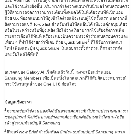
แอป Reminder จะเป็นผู้ช่วยด้านการเดินทาง ด้วยฟีเจอร์ใหม่ที่สะดวก
และใช้งานง่ายยิ่งขึ้น เช่น หากกำลังวางแผนทริปนิวยอร์กกับครอบครัว
ผู้ใช้สามารถจัดการรายการเตือนทั้งหมดได้ในที่เดียวทันทีที่เปิดแอป
ด้วย UX ที่ออกแบบมาให้ดูเข้าใจง่ายแม้จะเป็นผู้ใช้ครั้งแรก นอกจากนี้
ยังสามารถแชร์ To-do list สำหรับทริปให้คนอื่นได้ เพียงแค่กดปุ่มเดียว
หรือในระหว่างทริปที่ยุ่งเหยิง มือไม่ว่าง ก็สามารถใช้เสียงสั่งการเพิ่ม
รายการเตือนได้ทันที หรือจะแบ่งปันความทรงจำร่วมกับครอบครัวและ
7
เพื่อน ๆ ก็ทำได้ง่ายกว่าที่เคย ด้วย Quick Share
ที่ได้รับการพัฒนา
ใหม่ เพียงแตะปุ่ม Quick Share ในแถบการตั้งค่าด่วน ก็สามารถส่ง
และรับไฟล์ได้ทันที
อนาคตของ Galaxy AI เริ่มต้นแล้ววันนี้ ลงทะเบียนผ่านแอป
Samsung Members เพื่อเป็นหนึ่งในกลุ่มแรกที่ได้สัมผัสประสบการณ์
การใช้งานสุดล้ำของ One UI 8 ก่อนใคร
ข้อมูลเชิงอรรถ
1
ความพร้อมใช้งานของฟังก์ชันอาจแตกต่างกันไปตามประเทศและรุ่น
ของอุปกรณ์ ฟังก์ชันบางอย่างอาจต้องเชื่อมต่ออินเทอร์เน็ตและ/หรือ
เข้าสู่ระบบด้วยบัญชี
Samsung
2
ฟีเจอร์
Now Brief จำเป็นต้องเข้าสู่ระบบด้วยบัญชี Samsung ความ