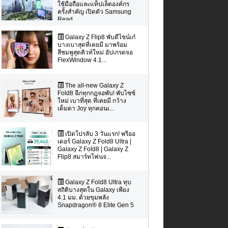
ใช้มือถือและแท็ปเล็ตองค์กร
ครั้งสำคัญ เปิดตัว Samsung
Read...
Galaxy Z Flip8 พับดีไซน์เก๋
บางเบาสุดที่เคยมี มาพร้อม
สีชมพูสุดคิวท์ใหม่ อัปเกรดจอ
FlexWindow 4.1...
The all-new Galaxy Z
Fold8 ฉีกทุกกฎจอพับ! พับไซซ์
ใหม่ เบาที่สุด ที่เคยมี กว้าง
เต็มตา Joy ทุกคอนเ...
เปิดโปรลับ 3 วันแรก! พรีออ
เดอร์ Galaxy Z Fold8 Ultra |
Galaxy Z Fold8 | Galaxy Z
Flip8 สมาร์ทโฟนจ...
Galaxy Z Fold8 Ultra ทุบ
สถิติบางสุดใน Galaxy เพียง
4.1 มม. ด้วยขุมพลัง
Snapdragon® 8 Elite Gen 5
...