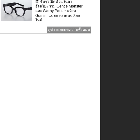
ซัมซุงเปิดตัวแว่นตา
อัจฉริยะ ร่วม Gentle Monster
และ Warby Parker พร้อม
Gemini แปลภาษาแบบเรียล
ไทม์
ดูข่าวและบทความทั้งหมด