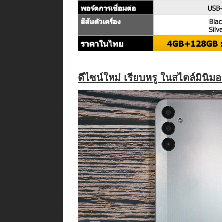
ดีไซน์ใหม่ เรียบหรู ในสไตล์มินิม