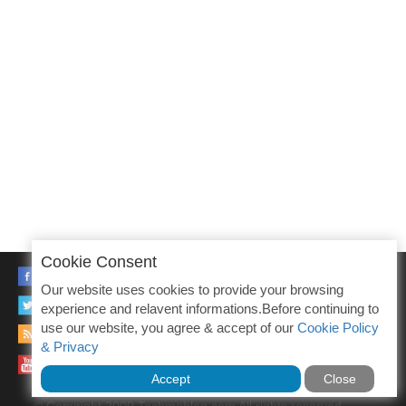
Cookie Consent
FACEBOOK
Our website uses cookies to provide your browsing
TWITTER
experience and relavent informations.Before continuing to
use our website, you agree & accept of our
Cookie Policy
RSS
& Privacy
YOUTUBE
Accept
Close
© Copyright 2009 Techmoblog.com All rights reserved.