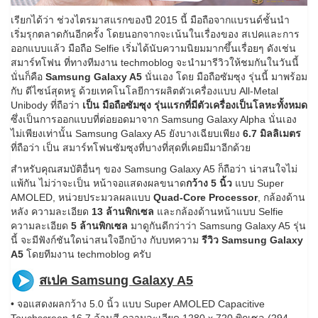
เรียกได้ว่า ช่วงไตรมาสแรกของปี 2015 นี้ มือถือจากแบรนด์ชั้นนำ
เริ่มรุกตลาดกันอีกครั้ง โดยนอกจากจะเน้นในเรื่องของ สเปคและการ
ออกแบบแล้ว มือถือ Selfie เริ่มได้นับความนิยมมากขึ้นเรื่อยๆ ดังเช่น
สมาร์ทโฟน ที่ทางทีมงาน techmoblog จะนำมารีวิวให้ชมกันในวันนี้
นั่นก็คือ
Samsung Galaxy A5
นั่นเอง โดย มือถือซัมซุง รุ่นนี้ มาพร้อม
กับ ดีไซน์สุดหรู ด้วยเทคโนโลยีการผลิตตัวเครื่องแบบ All-Metal
Unibody ที่ถือว่า
เป็น มือถือซัมซุง รุ่นแรกที่มีตัวเครื่องเป็นโลหะทั้งหมด
ซึ่งเป็นการออกแบบที่ต่อยอดมาจาก Samsung Galaxy Alpha นั่นเอง
ไม่เพียงเท่านั้น Samsung Galaxy A5 ยังบางเฉียบเพียง
6.7 มิลลิเมตร
ที่ถือว่า เป็น สมาร์ทโฟนซัมซุงที่บางที่สุดที่เคยมีมาอีกด้วย
สำหรับคุณสมบัติอื่นๆ ของ Samsung Galaxy A5 ก็ถือว่า น่าสนใจไม่
แพ้กัน ไม่ว่าจะเป็น หน้าจอแสดงผลขนาด
กว้าง 5 นิ้ว
แบบ Super
AMOLED, หน่วยประมวลผลแบบ
Quad-Core Processor
, กล้องด้าน
หลัง ความละเอียด
13 ล้านพิกเซล
และกล้องด้านหน้าแบบ Selfie
ความละเอียด
5 ล้านพิกเซล
มาดูกันดีกว่าว่า Samsung Galaxy A5 รุ่น
นี้ จะมีฟังก์ชันใดน่าสนใจอีกบ้าง กับบทความ
รีวิว Samsung Galaxy
A5
โดยทีมงาน techmoblog ครับ
สเปค Samsung Galaxy A5
• จอแสดงผลกว้าง 5.0 นิ้ว แบบ Super AMOLED Capacitive
Touchscreen 16.7 ล้านสี ความละเอียด 1280 x 720 พิกเซล (294