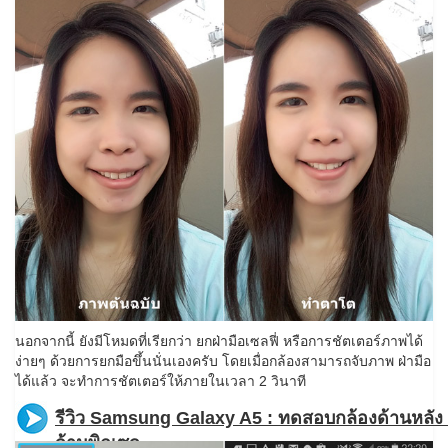
นอกจากนี้ ยังมีโหมดที่เรียกว่า ยกฝ่ามือเซลฟี่ หรือการชัตเตอร์ภาพได้
ง่ายๆ ด้วยการยกมือขึ้นนั่นเองครับ โดยเมื่อกล้องสามารถจับภาพ ฝ่ามือ
ได้แล้ว จะทำการชัตเตอร์ให้ภายในเวลา 2 วินาที
รีวิว Samsung Galaxy A5 : ทดสอบกล้องด้านหลัง
ล้านพิกเซล