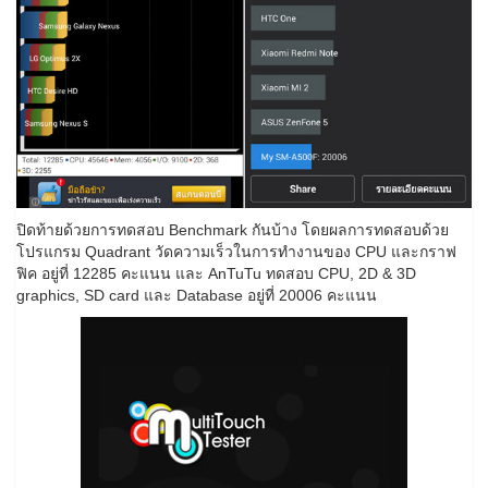
ปิดท้ายด้วยการทดสอบ Benchmark กันบ้าง โดยผลการทดสอบด้วย
โปรแกรม Quadrant วัดความเร็วในการทำงานของ CPU และกราฟ
ฟิค อยู่ที่ 12285 คะแนน และ AnTuTu ทดสอบ CPU, 2D & 3D
graphics, SD card และ Database อยู่ที่ 20006 คะแนน