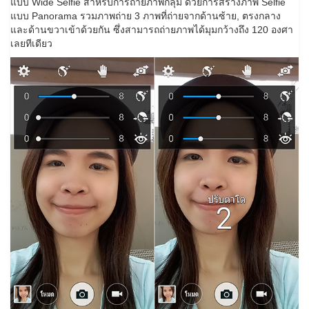
แบบ Wide Selfie สำหรับการถ่ายภาพกลุ่ม ด้วยการสร้างภาพ Selfie
แบบ Panorama รวมภาพถ่าย 3 ภาพที่ถ่ายจากด้านซ้าย, ตรงกลาง
และด้านขวาเข้าด้วยกัน ซึ่งสามารถถ่ายภาพได้มุมกว้างถึง 120 องศา
เลยทีเดียว