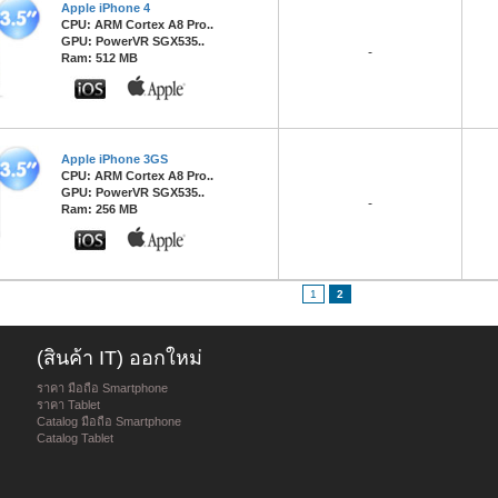
Apple iPhone 4
CPU: ARM Cortex A8 Pro..
GPU: PowerVR SGX535..
-
Ram: 512 MB
Apple iPhone 3GS
CPU: ARM Cortex A8 Pro..
GPU: PowerVR SGX535..
-
Ram: 256 MB
1
2
(สินค้า IT) ออกใหม่
ราคา มือถือ Smartphone
ราคา Tablet
Catalog มือถือ Smartphone
Catalog Tablet