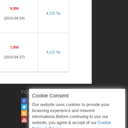
9,990
4,125 วัน
(2015-04-24)
7,990
4,122 วัน
(2015-04-27)
FOLLOW US
Cookie Consent
FACEBOOK
Our website uses cookies to provide your
TWITTER
browsing experience and relavent
RSS
informations.Before continuing to use our
YOUTUBE
website, you agree & accept of our
Cookie