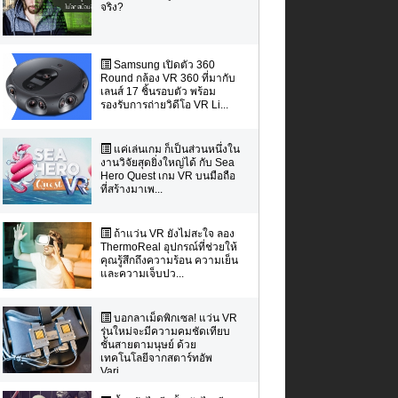
จริง?
Samsung เปิดตัว 360
Round กล้อง VR 360 ที่มากับ
เลนส์ 17 ชิ้นรอบตัว พร้อม
รองรับการถ่ายวิดีโอ VR Li...
แค่เล่นเกม ก็เป็นส่วนหนึ่งใน
งานวิจัยสุดยิ่งใหญ่ได้ กับ Sea
Hero Quest เกม VR บนมือถือ
ที่สร้างมาเพ...
ถ้าแว่น VR ยังไม่สะใจ ลอง
ThermoReal อุปกรณ์ที่ช่วยให้
คุณรู้สึกถึงความร้อน ความเย็น
และความเจ็บปว...
บอกลาเม็ดพิกเซล! แว่น VR
รุ่นใหม่จะมีความคมชัดเทียบ
ชั้นสายตามนุษย์ ด้วย
เทคโนโลยีจากสตาร์ทอัพ
Varj...