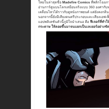
ใหม่ในล่าสุดชื่อ
Madefire Comics
ที่พลิกโฉมก
อ่านการ์ตูนบนโลกเสมือนจริงแบบ 360 องศากับห
เคลื่อนไหวได้ราวกับดูหนังภาพยนต์ แต่ยังคงกลิ
นอกจากนี้ยังมีเสียงดนตรีประกอบและเสียงเอฟเฟ็กต
แอปพลิเคชันตัวนี้ภูมิใจนำเสนอ คือ
ฟีเจอร์ที่ทำ
กระดาษ ให้ลอยขึ้นมาจนแยกเป็นเลเยอร์อย่างชัด