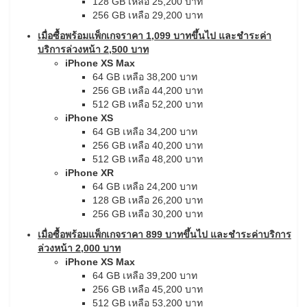
128 GB เหลือ 25,200 บาท
256 GB เหลือ 29,200 บาท
เมื่อซื้อพร้อมแพ็กเกจราคา 1,099 บาทขึ้นไป และชำระค่า
บริการล่วงหน้า 2,500 บาท
iPhone XS Max
64 GB เหลือ 38,200 บาท
256 GB เหลือ 44,200 บาท
512 GB เหลือ 52,200 บาท
iPhone XS
64 GB เหลือ 34,200 บาท
256 GB เหลือ 40,200 บาท
512 GB เหลือ 48,200 บาท
iPhone XR
64 GB เหลือ 24,200 บาท
128 GB เหลือ 26,200 บาท
256 GB เหลือ 30,200 บาท
เมื่อซื้อพร้อมแพ็กเกจราคา 899 บาทขึ้นไป และชำระค่าบริการ
ล่วงหน้า 2,000 บาท
iPhone XS Max
64 GB เหลือ 39,200 บาท
256 GB เหลือ 45,200 บาท
512 GB เหลือ 53,200 บาท