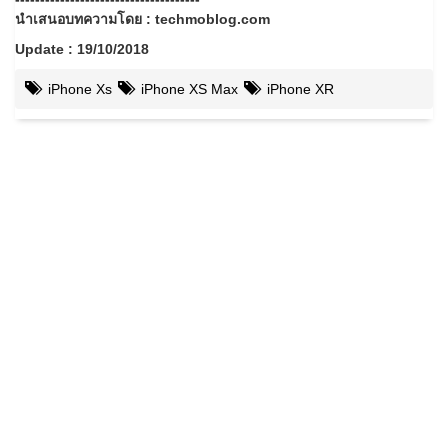
นำเสนอบทความโดย : techmoblog.com
Update : 19/10/2018
iPhone Xs
iPhone XS Max
iPhone XR