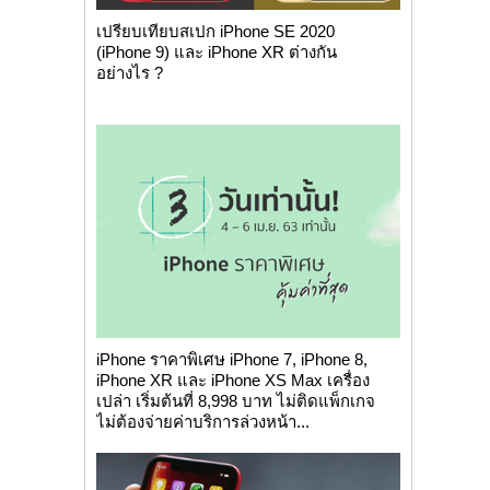
เปรียบเทียบสเปก iPhone SE 2020
(iPhone 9) และ iPhone XR ต่างกัน
อย่างไร ?
iPhone ราคาพิเศษ iPhone 7, iPhone 8,
iPhone XR และ iPhone XS Max เครื่อง
เปล่า เริ่มต้นที่ 8,998 บาท ไม่ติดแพ็กเกจ
ไม่ต้องจ่ายค่าบริการล่วงหน้า...