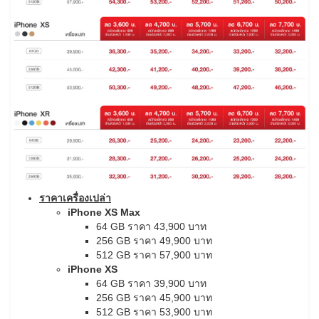
ราคาเครื่องเปล่า
iPhone XS Max
64 GB ราคา 43,900 บาท
256 GB ราคา 49,900 บาท
512 GB ราคา 57,900 บาท
iPhone XS
64 GB ราคา 39,900 บาท
256 GB ราคา 45,900 บาท
512 GB ราคา 53,900 บาท