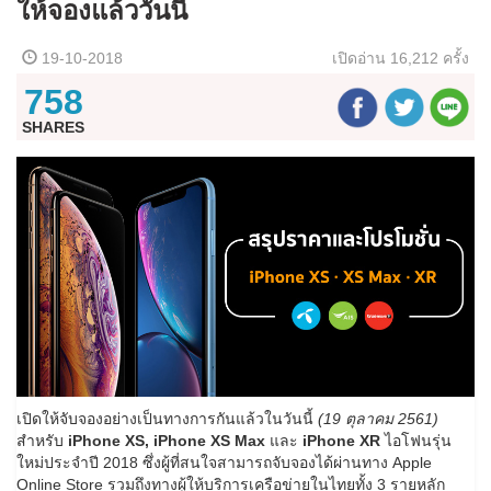
ให้จองแล้ววันนี้
19-10-2018
เปิดอ่าน
16,212 ครั้ง
758
SHARES
เปิดให้จับจองอย่างเป็นทางการกันแล้วในวันนี้
(19 ตุลาคม 2561)
สำหรับ
iPhone XS, iPhone XS Max
และ
iPhone XR
ไอโฟนรุ่น
ใหม่ประจำปี 2018 ซึ่งผู้ที่สนใจสามารถจับจองได้ผ่านทาง Apple
Online Store รวมถึงทางผู้ให้บริการเครือข่ายในไทยทั้ง 3 รายหลัก