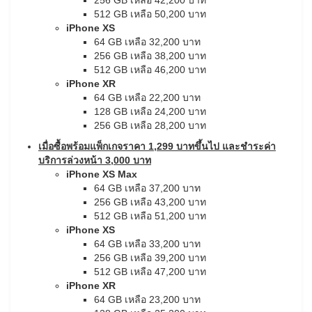
512 GB เหลือ 50,200 บาท
iPhone XS
64 GB เหลือ 32,200 บาท
256 GB เหลือ 38,200 บาท
512 GB เหลือ 46,200 บาท
iPhone XR
64 GB เหลือ 22,200 บาท
128 GB เหลือ 24,200 บาท
256 GB เหลือ 28,200 บาท
เมื่อซื้อพร้อมแพ็กเกจราคา 1,299 บาทขึ้นไป และชำระค่า
บริการล่วงหน้า 3,000 บาท
iPhone XS Max
64 GB เหลือ 37,200 บาท
256 GB เหลือ 43,200 บาท
512 GB เหลือ 51,200 บาท
iPhone XS
64 GB เหลือ 33,200 บาท
256 GB เหลือ 39,200 บาท
512 GB เหลือ 47,200 บาท
iPhone XR
64 GB เหลือ 23,200 บาท