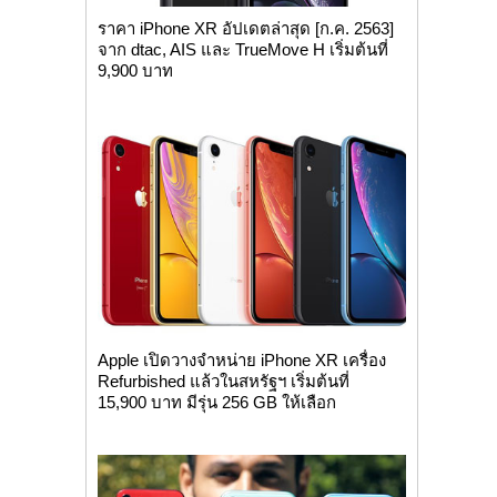
ราคา iPhone XR อัปเดตล่าสุด [ก.ค. 2563]
จาก dtac, AIS และ TrueMove H เริ่มต้นที่
9,900 บาท
Apple เปิดวางจำหน่าย iPhone XR เครื่อง
Refurbished แล้วในสหรัฐฯ เริ่มต้นที่
15,900 บาท มีรุ่น 256 GB ให้เลือก