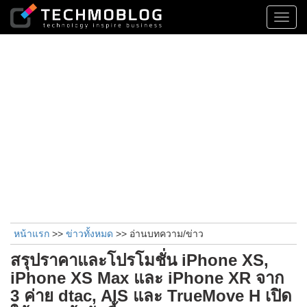
Toggl
navig
หน้าแรก
>>
ข่าวทั้งหมด
>> อ่านบทความ/ข่าว
สรุปราคาและโปรโมชั่น iPhone XS,
iPhone XS Max และ iPhone XR จาก
3 ค่าย dtac, AIS และ TrueMove H เปิด