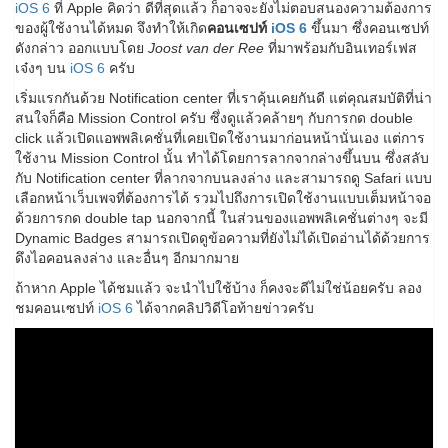
iOS 6
ที่ Apple คิดว่า ดีที่สุดแล้ว ก็อาจจะยังไม่ตอบสนองความต้องการ
ของผู้ใช้งานได้หมด จึงทำให้เกิด
คอนเซปท์
iOS 6
ขึ้นมา ซึ่งคอนเซปท์
ดังกล่าว ออกแบบโดย
Joost van der Ree
ที่มาพร้อมกับอินเทอร์เฟส
เจ๋งๆ บน
iOS 6
ครับ
เริ่มแรกกันด้วย Notification center ที่เราคุ้นเคยกันดี แต่คุณสมบัติที่น่า
สนใจก็คือ Mission Control ครับ ซึ่งดูแล้วคล้ายๆ กับการกด double
click แล้วเปิดแอพพลิเคชั่นที่เคยเปิดใช้งานมาก่อนหน้านั่นเอง แต่การ
ใช้งาน Mission Control นั้น ทำได้โดยการลากจากล่างขึ้นบน ซึ่งสลับ
กับ Notification center ที่ลากจากบนลงล่าง และสามารถดู Safari แบบ
เลือกหน้าเว็บเพจที่ต้องการได้ รวมไปถึงการเปิดใช้งานแบบเต็มหน้าจอ
ด้วยการกด double tap นอกจากนี้ ในส่วนของแอพพลิเคชั่นต่างๆ จะมี
Dynamic Badges สามารถเปิดดูข้อความที่ยังไม่ได้เปิดอ่านได้ด้วยการ
ดึงไอคอนลงล่าง และอื่นๆ อีกมากมาย
ถ้าหาก Apple ได้ชมแล้ว จะนำไปใช้บ้าง ก็คงจะดีไม่ใช่น้อยครับ ลอง
ชมคอนเซปท์
iOS 6
ได้จากคลิปวิดีโอท้ายข่าวครับ