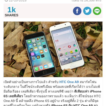
22-10-2015
เปิดอ่าน
26,358 ครั้ง
1k
SHARES
เปิดตัวอย่างเป็นทางการไปแล้ว สำหรับ
HTC One A9
สมาร์ทโฟน
ระดับกลาง ในดีไซน์ระดับพรีเมียม พร้อมสเปคที่เรียกได้ว่า แรงไม่แพ้
มือถือเรือธง เลยทีเดียว ซึ่งรุ่นนี้ ทางเอชทีซี เผยว่า
ดีเทียบเท่า iPhone
6S เลยทีเดียว
โดยถ้าหากมองภาพรวมแล้ว จะเห็นว่า ดีไซน์ของ HTC
One A9 นี้ คล้ายคลึง iPhone 6S อยู่บ้าง จริงอยู่ที่ทั้ง 2 รุ่น ต่างก็มีจุด
ขายที่ไม่เหมือนใคร แต่ถ้าหาก
นำ iPhone 6S กับ HTC One A9 มา