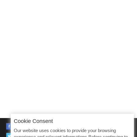
Cookie Consent
FACEBOOK
Our website uses cookies to provide your browsing
TWITTER
experience and relavent informations.Before continuing to