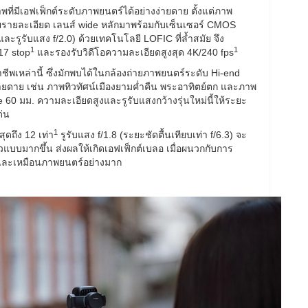
าพที่มีเอฟเฟ็กต์ระดับภาพยนตร์ได้อย่างง่ายดาย ตั้งแต่ภาพ
วยรายละเอียด เลนส์ wide หลักมาพร้อมกับเซ็นเซอร์ CMOS
ละรูรับแสง f/2.0) ด้วยเทคโนโลยี LOFIC ที่ล้ำสมัย จึง
1
1
17 stop
และรองรับวิดีโอความละเอียดสูงสุด 4K/240 fps
เหล่านี้ ซึ่งมักพบได้ในกล้องถ่ายภาพยนตร์ระดับ Hi-end
่ายดาย เช่น ภาพทิวทัศน์เมืองยามค่ำคืน พระอาทิตย์ตก และภาพ
 60 มม. ความละเอียดสูงและรูรับแสงกว้างรุ่นใหม่นี้ให้ระยะ
ด่น
1
ุดถึง 12 เท่า
รูรับแสง f/1.8 (ระยะชัดตื้นเทียบเท่า f/6.3) จะ
ตัวแบบมากขึ้น ส่งผลให้เกิดเอฟเฟ็กต์เบลอ เมื่อผนวกกับการ
งและเหมือนภาพยนตร์อย่างมาก