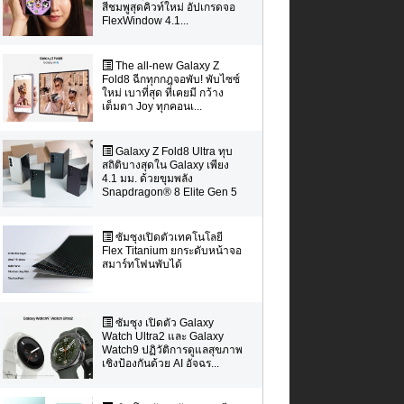
สีชมพูสุดคิวท์ใหม่ อัปเกรดจอ
FlexWindow 4.1...
The all-new Galaxy Z
Fold8 ฉีกทุกกฎจอพับ! พับไซซ์
ใหม่ เบาที่สุด ที่เคยมี กว้าง
เต็มตา Joy ทุกคอนเ...
Galaxy Z Fold8 Ultra ทุบ
สถิติบางสุดใน Galaxy เพียง
4.1 มม. ด้วยขุมพลัง
Snapdragon® 8 Elite Gen 5
...
ซัมซุงเปิดตัวเทคโนโลยี
Flex Titanium ยกระดับหน้าจอ
สมาร์ทโฟนพับได้
ซัมซุง เปิดตัว Galaxy
Watch Ultra2 และ Galaxy
Watch9 ปฏิวัติการดูแลสุขภาพ
เชิงป้องกันด้วย AI อัจฉร...