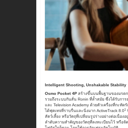
Intelligent Shooting, Unshakable Stability
Osmo Pocket 4P
สร้างขึ้นบนพื้นฐานของมรดกอ
รวมถึงระบบกันสั่น Ronin ที่ล้ำสมัย ซึ่งได้รับก
และ Television Academy ด้วยตัวเครื่องที่กะทัดรั
1
ได้ฟุตเทจที่ราบรื่นและนิ่งมาก ActiveTrack 8.0
ท
สัตว์เลี้ยง หรือวัตถุที่เปลี่ยนรูปร่างอย่างต่อเนื่
ลำดับความสำคัญของวัตถุที่ลงทะเบียนไว้ หรือจัด
โฟกัสใดก็ตาม โดยใช้การจัดเฟรมอัตโนมัติ