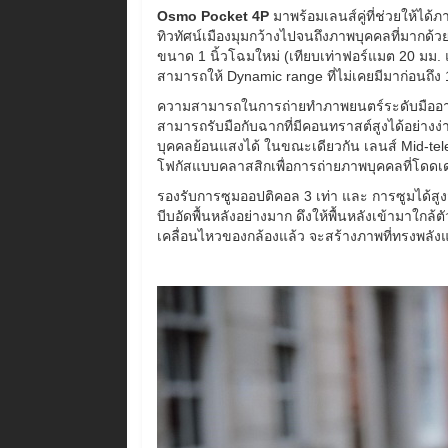
Osmo Pocket 4P
มาพร้อมเลนส์คู่ที่ช่วยให้ได้ภ
ทิวทัศน์เมืองมุมกว้างไปจนถึงภาพบุคคลที่มากด้
ขนาด 1 นิ้วโฉมใหม่ (เทียบเท่าฟอร์แมต 20 มม. แ
สามารถให้ Dynamic range ที่ไม่เคยมีมาก่อนถึง 
ความสามารถในการถ่ายทำภาพยนตร์ระดับมืออาชีพ
สามารถรับมือกับฉากที่มีคอนทราสต์สูงได้อย่างง
บุคคลย้อนแสงได้ ในขณะเดียวกัน เลนส์ Mid-tele
โฟกัสแบบคลาสสิกเพื่อการถ่ายภาพบุคคลที่โดดเ
รองรับการซูมออปติคอล 3 เท่า และ การซูมได้สูงส
บีบอัดพื้นหลังอย่างมาก ดึงให้พื้นหลังเข้ามาใกล้
เคลื่อนไหวของกล้องแล้ว จะสร้างภาพที่ทรงพลั