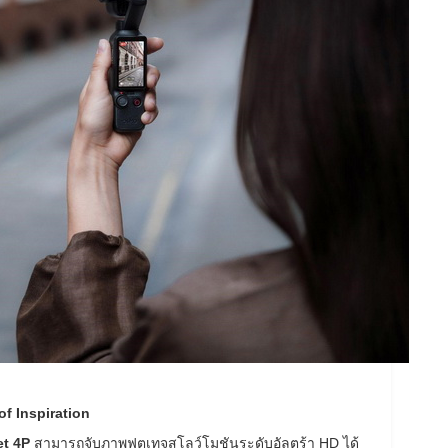
f Inspiration
t 4P
สามารถจับภาพฟุตเทจสโลว์โมชันระดับอัลตร้า HD ได้