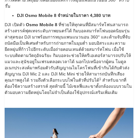
การติดตามวัตถุอย่างต่อเนื่องและการหมุนแพนแนวนอน 360° ที่ราบ
รื่น
DJI Osmo Mobile 8 จำหน่ายในราคา 4,380 บาท
DJI เปิดตัว
Osmo Mobile 8
ที่ช่วยให้ทุกคนที่มีสมาร์ทโฟนสามารถ
สร้างสรรค์ฟุตเทจระดับภาพยนตร์ได้ กิมบอลสมาร์ทโฟนยอดนิยมรุ่น
ล่าสุดของ DJI มาพร้อมการหมุนแพนแนวนอน 360° และด้ามจับที่จับ
ถนัดมือเป็นพิเศษสำหรับการถ่ายภาพในมุมต่ำ มอบอิสระและความ
ยืดหยุ่นที่ก้าวไปอีกระดับเมื่อถ่ายคอนเทนต์ด้วยสมาร์ทโฟน เมื่อใช้
ระบบติดตามวัตถุอัจฉริยะ กิมบอลจะช่วยให้ครีเอเตอร์สามารถปรับให้
แมวและสุนัขอยู่ในเฟรมตลอดเวลาได้ นอกไปเหนือจากผู้คน โมดูล
อเนกประสงค์มาพร้อมตัวรับสัญญาณไมโครโฟนที่เข้ากันได้กับตัวส่ง
สัญญาณ DJI Mic 2 และ DJI Mic Mini ช่วยให้สามารถบันทึกเสียง
1
คุณภาพสูงได้ รวมถึงตัวเลือกระบบไฟในตัวที่ปรับได้
สำหรับฉากที่
ต้องใช้ความสร้างสรรค์ สุดท้ายนี้ ไม้เซลฟี่และขาตั้งกล้องแบบรวมใน
ตัวมอบความยืดหยุ่นโดยไม่จำเป็นต้องใช้อุปกรณ์เสริมเพิ่มเติม