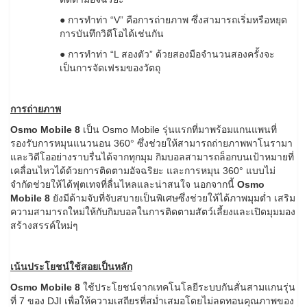
● การทำท่า “V” คือการถ่ายภาพ ซึ่งสามารถเริ่มหรือหยุด
การบันทึกวิดีโอได้เช่นกัน
● การทำท่า “L สองตัว” ด้วยสองมือจำนวนสองครั้งจะ
เป็นการจัดเฟรมของวัตถุ
การถ่ายภาพ
Osmo Mobile 8
เป็น Osmo Mobile รุ่นแรกที่มาพร้อมแกนแพนที่
รองรับการหมุนแนวนอน 360° ซึ่งช่วยให้สามารถถ่ายภาพพาโนรามา
และวิดีโออย่างราบรื่นได้จากทุกมุม กิมบอลสามารถล็อกบนเป้าหมายที่
เคลื่อนไหวได้ด้วยการติดตามอัจฉริยะ และการหมุน 360° แบบไม่
จำกัดช่วยให้ได้ฟุตเทจที่ลื่นไหลและน่าสนใจ นอกจากนี้
Osmo
Mobile 8
ยังมีด้ามจับที่จับสบายเป็นพิเศษซึ่งช่วยให้ได้ภาพมุมต่ำ เสริม
ความสามารถใหม่ให้กับกิมบอลในการติดตามสัตว์เลี้ยงและเปิดมุมมอง
สร้างสรรค์ใหม่ๆ
เน้นประโยชน์ใช้สอยเป็นหลัก
Osmo Mobile 8
ใช้ประโยชน์จากเทคโนโลยีระบบกันสั่นสามแกนรุ่น
ที่ 7 ของ DJI เพื่อให้ความเสถียรที่สม่ำเสมอโดยไม่ลดทอนคุณภาพของ