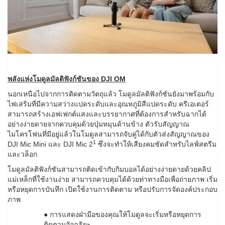
พลังแห่งโมดูลมัลติฟังก์ชันของ DJI OM
นอกเหนือไปจากการติดตามวัตถุแล้ว โมดูลมัลติฟังก์ชันยังมาพร้อมกับ
ไฟเสริมที่มีความสว่างแปดระดับและอุณหภูมิสีแปดระดับ ครีเอเตอร์
สามารถสร้างเอฟเฟกต์แสงและบรรยากาศที่ต้องการสำหรับฉากได้
อย่างง่ายดายจากควบคุมด้วยปุ่มหมุนด้านข้าง ตัวรับสัญญาณ
ไมโครโฟนที่มีอยู่แล้วในโมดูลสามารถจับคู่ได้กับตัวส่งสัญญาณของ
1
DJI Mic Mini และ DJI Mic 2
ซึ่งจะทำให้เสียงคมชัดสำหรับไลฟ์สตรีม
และวล็อก
โมดูลมัลติฟังก์ชันสามารถติดเข้ากับกิมบอลได้อย่างง่ายดายด้วยคลิป
แม่เหล็กที่ใช้งานง่าย สามารถควบคุมได้ด้วยท่าทางมือเพื่อถ่ายภาพ เริ่ม
หรือหยุดการบันทึก เปิดใช้งานการติดตาม หรือปรับการจัดองค์ประกอบ
ภาพ
● การแสดงฝ่ามือของคุณให้โมดูลจะเริ่มหรือหยุดการ
ติดตามอัจฉริยะ