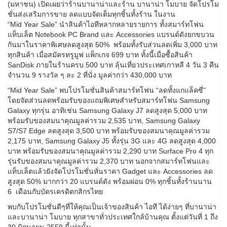
(มหาชน) เปิดเผยว่าร้านบานาน่าและร้าน บานาน่า โมบาย จัดโปรโม
ชั่นส่งเสริมการขาย ลดแบบจัดเต็มทุกชิ้นทั้งร้าน ในงาน
“Mid Year Sale” นำสินค้าไอทีหลากหลายรายการ ทั้งสมาร์ทโฟน
แท็บเล็ต Notebook PC Brand และ Accessories แบรนด์ดังยกขบวน
กันมาในราคาพิเศษลดสูงสุด 50% พร้อมทั้งรับส่วนลดเพิ่ม 3,000 บาท
ทุกสินค้า เมื่อสมัครทรูมูฟ แพ็กเกจ 699 บาท ทั้งนี้เมื่อซื้อสินค้า
SanDisk ภายในร้านครบ 500 บาท ลุ้นเที่ยวประเทศเกาหลี 4 วัน 3 คืน
จำนวน 9 รางวัล ๆ ละ 2 ที่นั่ง มูลค่ากว่า 430,000 บาท
“Mid Year Sale” พบโปรโมชั่นสินค้าสมาร์ทโฟน “ลดทั้งแกแล็คซี่”
โดยจัดส่วนลดพร้อมรับของแถมพิเศษสำหรับสมาร์ทโฟน Samsung
Galaxy ทุกรุ่น อาทิเช่น Samsung Galaxy J7 ลดสูงสุด 5,000 บาท
พร้อมรับของสมนาคุณมูลค่ารวม 2,535 บาท, Samsung Galaxy
S7/S7 Edge ลดสูงสุด 3,500 บาท พร้อมรับของสมนาคุณมูลค่ารวม
2,175 บาท, Samsung Galaxy J5 ทั้งรุ่น 3G และ 4G ลดสูงสุด 4,000
บาท พร้อมรับของสมนาคุณมูลค่ารวม 2,290 บาท Surface Pro 4 ทุก
รุ่นรับของสมนาคุณมูลค่ารวม 2,370 บาท นอกจากสมาร์ทโฟนและ
แท็บเล็ตแล้วยังจัดโปรโมชั่นหั่นราคา Gadget และ Accessories ลด
สูงสุด 50% มากกว่า 20 แบรนด์ดัง พร้อมผ่อน 0% ทุกชิ้นทั้งร้านนาน
6 เดือนกับบัตรเครดิตกสิกรไทย
พบกับโปรโมชั่นดีๆที่ให้คุณเป็นเจ้าของสินค้า ไอที ได้ง่ายๆ ที่บานาน่า
และบานาน่า โมบาย ทุกสาขาทั่วประเทศใกล้บ้านคุณ ตั้งแต่วันที่ 1 ถึง