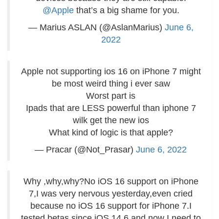
@Apple
that’s a big shame for you.
— Marius ASLAN (@AslanMarius)
June 6,
2022
Apple not supporting ios 16 on iPhone 7 might
be most weird thing i ever saw
Worst part is
Ipads that are LESS powerful than iphone 7
wilk get the new ios
What kind of logic is that apple?
— Pracar (@Not_Prasar)
June 6, 2022
Why ,why,why?No iOS 16 support on iPhone
7,I was very nervous yesterday,even cried
because no iOS 16 support for iPhone 7.I
tested betas since iOS 14.6 and now I need to