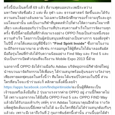
ครั้งนี้นับเป็นครั้งที่ 69 แล้ว ที่งานฟุตบอลประเพณีระหว่าง
มหาวิทยาลัยชื่อดัง 2 แห่ง ทั้ง จุฬา และ ธรรมศาสตร์ จัดขึ้นและได้รับ
ความสนใจอย่างล้นหลาม ไม่เฉพาะนิสิตนักศึกษาของรั้วจามจุรีและลูก
แม่โดมเท่านั้น แต่เป็นงานกีฬาที่บุคคลทั่วไปก็ต่างให้ความสนใจมากที
เดียว และต้องยอมรับว่าเป็นงานที่ประสบความสำเร็จในการจัดงานทุก
ครั้ง ซึ่งปีนี้ค่ายมือถือที่กำลังมาแรงอย่าง OPPO ก็ขอเป็นส่วนหนึ่งของ
ความสำเร็จ โดยการเป็นผู้สนับสนุนหลักอย่างเป็นทางการ ของฝั่งจุฬา
ในปีนี้ ภายใต้แคมเปญที่มีชื่อว่า
“Find Spirit Inside”
ซึ่งภายในงาน
จะมีกิจกรรมมากมาย อาทิเช่น การออกบูธให้ผู้ที่สนใจได้มาลองสัมผัส
มือถือรุ่นใหม่ที่กำลังได้รับความนิยมอย่าง Find Way และ Find 5 และ
นับเป็นการเปิดตัวก่อนที่จะถึงงาน Mobile Expo 2013 นี้ด้วย
นอกจากนี้ OPPO ยังได้ร่วมมือกับ Adidas บริษัทอุปกรณ์กีฬายักษ์ใหญ่
นำขบวนมาจัดกิจกรรมให้เพื่อนๆ ได้ร่วมสนุกพร้อมลุ้นของรางวัลง่ายๆ
เพียงทายผลฟุตบอลในครั้งนี้ว่า ทีมใดจะได้แชมป์ไปครองในปีนี้ ส่วน
ใครที่สนใจจะเข้าร่วมล่ะก็ คลิกตามลิ้งค์นี้เลยจ้า
https://apps.facebook.com/findspiritinside/
ฉะนั้นผู้ที่คิดจะเป็น
เจ้าของหรือเล็งมือถือ 2 รุ่นมาแรงจากค่าย OPPO อยู่ งานนี้ก็พลาดไม่
ได้ เพราะนอกจากจะได้มือถือ OPPO Find 5 และ OPPO FIND Way
แล้วยังได้รับรองเท้าเก๋ๆ เท่ห์ๆ จาก Adidas ไปสมนาคุณอีกด้วย รางวัล
แพ็คคู่จัดเต็มแบบนี้ยิ่งพลาดไม่ได้ ฉะนั้นใครที่ยังไม่ได้ร่วมสนุกต้องรีบๆ
แล้วล่ะ เพราะมีเวลาถึงวันที่ 2 กุมภาพันธ์ศกนี้เท่านั้น งานนี้บอกได้คำ