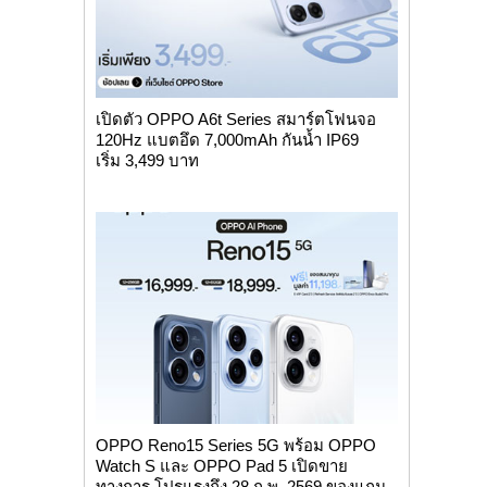
เปิดตัว OPPO A6t Series สมาร์ตโฟนจอ
120Hz แบตอึด 7,000mAh กันน้ำ IP69
เริ่ม 3,499 บาท
OPPO Reno15 Series 5G พร้อม OPPO
Watch S และ OPPO Pad 5 เปิดขาย
ทางการ โปรแรงถึง 28 ก.พ. 2569 ของแถม