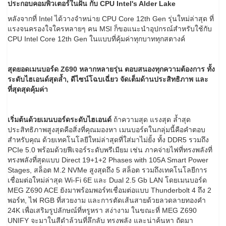
ประกอบคอมพิวเตอร์ในฝัน กับ
CPU Intel's Alder Lake
หลังจากที่ Intel ได้วางจำหน่าย CPU Core 12th Gen รุ่นใหม่ล่าสุด ที่
แรงจนครองใจใครหลายๆ คน MSI ก็ขอแนะนำอุปกรณ์สำหรับใช้กับ
CPU Intel Core 12th Gen ในแบบที่คุ้มค่าทุกบาททุกสตางค์
สุดยอดเมนบอร์ด
Z690 หลากหลายรุ่น ตอบสนองทุกความต้องการ ทั้ง
ระดับไฮเอนด์สุดล้ำ, ดีไซน์โฉบเฉี่ยว จัดเต็มด้านประสิทธิภาพ และ
ที่สุดสุดคุ้มค่า
เริ่มต้นด้วยเมนบอร์ดระดับไฮเอนด์
ถ้าความสุด แรงสุด ล้ำสุด
ประสิทธิภาพสูงสุดคือสิ่งที่คุณมองหา เมนบอร์ดในกลุ่มนี้คือคำตอบ
สำหรับคุณ ด้วยเทคโนโลยีใหม่ล่าสุดที่ใส่มาไม่ยั้ง ทั้ง DDR5 รวมถึง
PCIe 5.0 พร้อมด้วยฟีเจอร์ระดับพรีเมียม เช่น ภาคจ่ายไฟที่ทรงพลังที่
ทรงพลังที่สุดแบบ Direct 19+1+2 Phases with 105A Smart Power
Stages, สล็อต M.2 NVMe สูงสุดถึง 5 สล็อต รวมถึงเทคโนโลยีการ
เชื่อมต่อใหม่ล่าสุด Wi-Fi 6E และ Dual 2.5 Gb LAN โดยเมนบอร์ด
MEG Z690 ACE ยังมาพร้อมพอร์ทเชื่อมต่อแบบ Thunderbolt 4 ถึง 2
พอร์ท, ไฟ RGB ที่สวยงาม และการตัดเส้นสายด้วยลวดลายทองคำ
24K เพื่อเสริมรูปลักษณ์ที่หรูหรา สง่างาม ในขณะที่ MEG Z690
UNIFY จะมาในสีดำล้วนที่ลึกลับ ทรงพลัง และน่าค้นหา ถัดมา