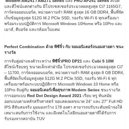
Modern AM241 / AM271 Series
และ
PRO AP241 Series
สเปค
และดีไซน์แตกต่างกัน มีโปรเซสเซอร์ประมวลผลสูงสุด Ci7 1165G7,
การ์ดจอออนบอร์ด, หน่วยความจำ RAM สูงสุด 16 GB DDR4, พื้นที่จัด
เก็บข้อมูลสูงสุด 512G M.2 PCIe SSD, รองรับ Wi-Fi 6 ทุกเครื่องมา
พร้อมระบบปฏิบัติการ Microsoft Windows 10Home หรือ 10Pro และ
เมาส์, คีบอร์ด และกล้องเว็บแคม
Perfect Combination ด้วย พีซีจิ๋ว กับ จอมอนิเตอร์ถนอมสายตา ชนะ
รางวัล
การจับคู่อย่างลงตัวระหว่าง
พีซีจิ๋ว
PRO DP21
และ
Cubi 5 10M
ดีไซน์เรียบหรู ขนาดเล็กเท่าฝ่ามือ โปรเซสเซอร์ประมวลผลสูงสุด Ci7
– 11700, การ์ดจอออนบอร์ด, หน่วยความจำ RAM สูงสุด 8 GB DDR4,
พื้นที่จัดเก็บข้อมูลสูงสุด 512G M.2 PCIe SSD, รองรับ Wi-Fi 6 ทุก
เครื่องมาพร้อมระบบปฏิบัติการ Microsoft Windows 10 Home หรือ
10Pro จับคู่กับ
จอมอนิเตอร์เพื่อสุขภาพ
Modern Series
ชนะรางวัล
การออกแบบ
Red Dot Design Award 2021
เรียบ หรู ทันสมัย
ออกแบบตามหลักสรีรศาสตร์ จอแสดงผลขนาด 24” และ 27” Full HD
IPS สีสันสมจริง มุมมองกว้าง 178 องศา สามารถปรับระดับหน้าจอให้
เหมาะสมกับการใช้งาน และมีเทคโนโลยีถนอมสายตาที่ได้รับการ
รับรองจากสถาบัน TUV