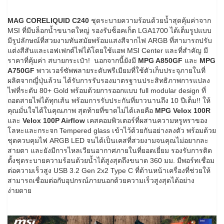
MAG CORELIQUID C240
ชุดระบายความร้อนด้วยน้ำสุดคุ้มค่าจาก
MSI ที่มีบล็อกน้ำขนาดใหญ่ รองรับซ็อคเก็ต LGA1700 ได้เต็มรูปแบบ
มีรูปลักษณ์ที่สวยงามทันสมัยพร้อมแสงสีจากไฟ ARGB ที่สามารถปรับ
แต่งสีสันและเอฟเฟกต์ไฟได้โดยใช้แอพ MSI Center และที่สำคัญ มี
ราคาที่คุ้มค่า สบายกระเป๋า! นอกจากนี้ยังมี
MPG A850GF
และ
MPG
A750GF
พาวเวอร์ซัพพลายระดับพรีเมียมที่ใช้ตัวเก็บประจุภายในที่
ผลิตจากญี่ปุ่นล้วน ได้รับการรับรองมาตรฐานประสิทธิภาพการแปลง
ไฟที่ระดับ 80+ Gold พร้อมด้วยการออกแบบ full modular design ที่
ถอดสายไฟได้ทุกเส้น พร้อมการรับประกันที่ยาวนานถึง 10 ปีเต็ม!! ให้
คุณมั่นใจได้ในคุณภาพ สุดท้ายที่ขาดไม่ได้เลยคือ
MPG Velox 100R
และ
Velox 100P Airflow
เคสคอมพิวเตอร์ที่ผสานความหรูหราของ
โลหะและกระจก Tempered glass เข้าไว้ด้วยกันอย่างลงตัว พร้อมด้วย
ชุดควบคุมไฟ ARGB LED จนได้เป็นเคสที่สวยงามจนคุณไม่อยากละ
สายตา และยังมีการไหลเวียนอากาศภายในที่ยอดเยี่ยม รองรับการติด
ตั้งชุดระบายความร้อนด้วยน้ำได้สูงสุดถึงขนาด 360 มม. มีพอร์ทเชื่อม
ต่อความเร็วสูง USB 3.2 Gen 2x2 Type C ที่ด้านหน้าเครื่องที่ช่วยให้
สามารถเชื่อมต่อกับอุปกรณ์ภายนอกด้วยความเร็วสูงสุดได้อย่าง
ง่ายดาย