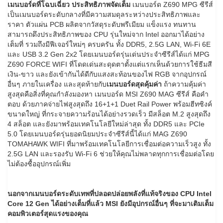
เมนบอร์ดที่โฉบเฉี่ยว ประสิทธิภาพจัดเต็ม
เมนบอร์ด Z690 MPG ซีรีส์
เป็นเมนบอร์ดระดับกลางที่มีความสมดุลระหว่างประสิทธิภาพและ
ราคา ตัวแผ่น PCB ผลิตจากวัสดุระดับพรีเมียม แข็งแรง ทนทาน
สามารถดึงประสิทธิภาพของ CPU รุ่นใหม่จาก Intel ออกมาได้อย่าง
เต็มที่ รวมถึงมีฟีเจอร์ใหม่ๆ ครบครัน ทั้ง DDR5, 2.5G LAN, Wi-Fi 6E
และ USB 3.2 Gen 2x2 โดยเมนบอร์ดรุ่นเด่นประจำซีรีส์ได้แก่ MPG
Z690 FORCE WIFI ที่โดดเด่นสะดุดตาตั้งแต่แรกเห็นด้วยการใช้ธีมสี
เงิน-ขาว และยังเข้ากันได้ดีกับแสงสะท้อนของไฟ RGB จากอุปกรณ์
อื่นๆ ภายในเครื่อง และสุดท้ายกับ
เมนบอร์ดสุดคุ้มค่า
ถ้าความคุ้มค่า
สูงสุดคือสิ่งที่คุณกำลังมองหา เมนบอร์ด MSI Z690 MAG ซีรีส์ คือคำ
ตอบ ด้วยภาคจ่ายไฟสูงสุดถึง 16+1+1 Duet Rail Power พร้อมฮีทซิงค์
ขนาดใหญ่ ที่กระจายความร้อนได้อย่างรวดเร็ว มีสล็อต M.2 สูงสุดถึง
4 สล็อต และยังมาพร้อมเทคโนโลยีใหม่ล่าสุด ทั้ง DDR5 และ PCIe
5.0 โดยเมนบอร์ดรุ่นยอดนิยมประจำซีรีส์นี้ได้แก่ MAG Z690
TOMAHAWK WIFI ที่มาพร้อมเทคโนโลยีการเชื่อมต่อความเร็วสูง ทั้ง
2.5G LAN และรองรับ Wi-Fi 6 ช่วยให้คุณไม่พลาดทุกการเชื่อมต่อโดย
ไม่ต้องซื้ออุปกรณ์เพิ่ม
นอกจากเมนบอร์ดระดับเทพที่ปลอดปล่อยพลังที่แท้จริงของ
CPU Intel
Core 12 Gen ได้อย่างเต็มที่แล้ว MSI ยังมีอุปกรณ์อื่นๆ ที่จะมาเติมเต็ม
คอมพิวเตอร์สุดแรงของคุณ