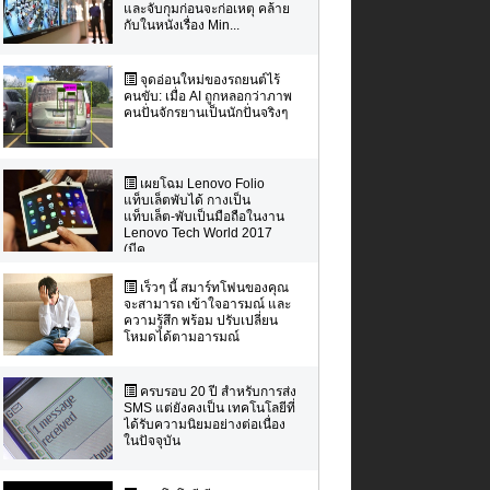
และจับกุมก่อนจะก่อเหตุ คล้าย
กับในหนังเรื่อง Min...
จุดอ่อนใหม่ของรถยนต์ไร้
คนขับ: เมื่อ AI ถูกหลอกว่าภาพ
คนปั่นจักรยานเป็นนักปั่นจริงๆ
เผยโฉม Lenovo Folio
แท็บเล็ตพับได้ กางเป็น
แท็บเล็ต-พับเป็นมือถือในงาน
Lenovo Tech World 2017
(มีค...
เร็วๆ นี้ สมาร์ทโฟนของคุณ
จะสามารถ เข้าใจอารมณ์ และ
ความรู้สึก พร้อม ปรับเปลี่ยน
โหมดได้ตามอารมณ์
ครบรอบ 20 ปี สำหรับการส่ง
SMS แต่ยังคงเป็น เทคโนโลยีที่
ได้รับความนิยมอย่างต่อเนื่อง
ในปัจจุบัน