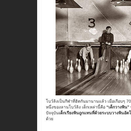
โบว์ลิงเป็นกีฬาที่ฮิตกันมานานแล้ว เมื่อเกือบๆ 70
หนึ่งของลานโบว์ลิง เด็กเหล่านี้คือ
“เด็กวางพิน”
ซ
ปัจจุบัน
เด็กเรียงพินถูกแทนที่ด้วยระบบวางพินอัตโ
ด้วย