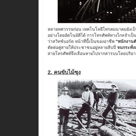
หลายทศวรรษก่อน เทคโนโลยีโทรคมนาคมยังเป็น
อย่างโดยอัตโนมัติได้ การโทรศัพท์ทางไกลจำเป็
ว่าสวิทช์บอร์ด หน้าที่นี้เป็นของอาชีพ
“พนักงานตั
ตัดต่อคู่สายให้ประชาชนอยู่หลายสิบปี
จนกระทั่ง
สายโทรศัพท์จึงเลือนหายไปจากสารบบโดยปริยา
2. คนขับไม้ซุง