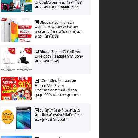
Shopat7.com ระดมสินค้าไอที
ลดราคาหนักมากสูงสุด 50%
Shopat7.com แนะนำ
Xiaomi Mi 4 สมาร์ทโฟนมา
แรง สเปคจัดเต็มในราคาคุ้มค่า
พร้อมโปรโมชั่น
Shopat7.com จัดดีลพิเศษ
Bluetooth Headset จาก Sony
ลดราคาถูกสุดๆ
กลับมาอีกครั้ง ลดแหลก
Return Vol. 2 จาก
ShopAt7.com พบสินค้าลด
สูงสุด 90% มากมายทุกหมวด
รับโบนัสโทรฟรีและเน็ตไม่
อั้น เมื่อซื้อโทรศัพท์มือถือ Acer
สองรุ่นดังที่ Shopat7