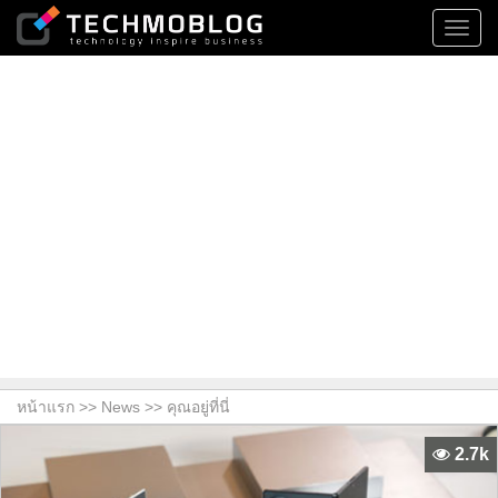
Toggl
navig
หน้าแรก >>
News
>> คุณอยู่ที่นี่
2.7k