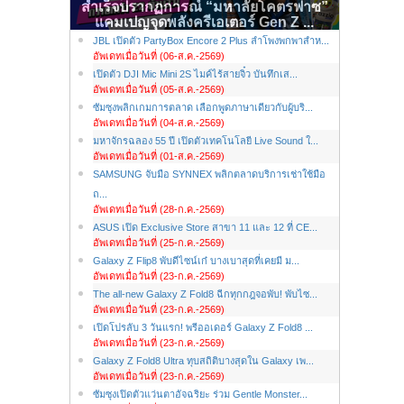
สำเร็จปรากฏการณ์ “มหาลัยโคตรฟาซ”
แคมเปญจุดพลังครีเอเตอร์ Gen Z ...
JBL เปิดตัว PartyBox Encore 2 Plus ลำโพงพกพาสำห...
อัพเดทเมื่อวันที่ (06-ส.ค.-2569)
เปิดตัว DJI Mic Mini 2S ไมค์ไร้สายจิ๋ว บันทึกเส...
อัพเดทเมื่อวันที่ (05-ส.ค.-2569)
ซัมซุงพลิกเกมการตลาด เลือกพูดภาษาเดียวกับผู้บริ...
อัพเดทเมื่อวันที่ (04-ส.ค.-2569)
มหาจักรฉลอง 55 ปี เปิดตัวเทคโนโลยี Live Sound ใ...
อัพเดทเมื่อวันที่ (01-ส.ค.-2569)
SAMSUNG จับมือ SYNNEX พลิกตลาดบริการเช่าใช้มือ
ถ...
อัพเดทเมื่อวันที่ (28-ก.ค.-2569)
ASUS เปิด Exclusive Store สาขา 11 และ 12 ที่ CE...
อัพเดทเมื่อวันที่ (25-ก.ค.-2569)
Galaxy Z Flip8 พับดีไซน์เก๋ บางเบาสุดที่เคยมี ม...
อัพเดทเมื่อวันที่ (23-ก.ค.-2569)
The all-new Galaxy Z Fold8 ฉีกทุกกฎจอพับ! พับไซ...
อัพเดทเมื่อวันที่ (23-ก.ค.-2569)
เปิดโปรลับ 3 วันแรก! พรีออเดอร์ Galaxy Z Fold8 ...
อัพเดทเมื่อวันที่ (23-ก.ค.-2569)
Galaxy Z Fold8 Ultra ทุบสถิติบางสุดใน Galaxy เพ...
อัพเดทเมื่อวันที่ (23-ก.ค.-2569)
ซัมซุงเปิดตัวแว่นตาอัจฉริยะ ร่วม Gentle Monster...