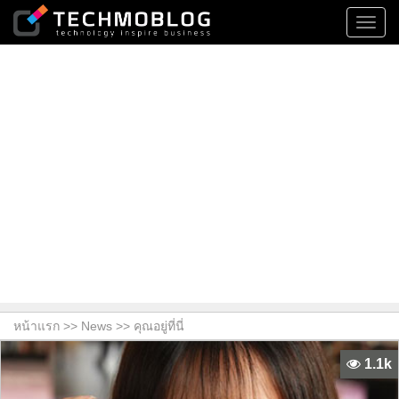
Toggl
navig
หน้าแรก >>
News
>> คุณอยู่ที่นี่
1.1k