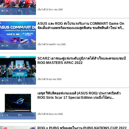
เมื่อวันที่ 22 ธันวาคม 2565
1.8k
1
ASUS และ ROG ส่งโปรแรงรับงาน COMMART Game On
จัดเต็มส่วนลดพร้อมของแถมสุดพิเศษ ขนทัพสินค้าใหม่ พร้...
เมื่อวันที่ 24 พฤศจิกายน 2565
1.8k
7
SCARZ เอาชนะคู่แข่งระดับภูมิภาคได้สำเร็จและครองแชมป์
ROG MASTERS APAC 2022
เมื่อวันที่ 26 ตุลาคม 2565
1.2k
5
เอซุส รีพับลิคออฟเกมเมอส์ (ASUS ROG) ประกาศเปิดตัว
ROG Strix Scar 17 Special Edition เกมมิ่งโน้ตบ...
เมื่อวันที่ 28 มิถุนายน 2565
2.5k
6
ROG x PUBG พร้อมลุยในงาน PUBG NATIONS CUP 2022