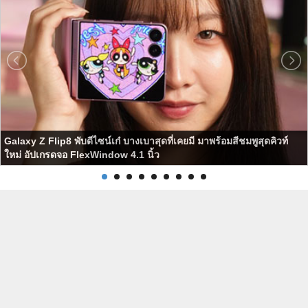
Galaxy Z Flip8 พับดีไซน์เก๋ บางเบาสุดที่เคยมี มาพร้อมสีชมพูสุดคิวท์
ใหม่ อัปเกรดจอ FlexWindow 4.1 นิ้ว