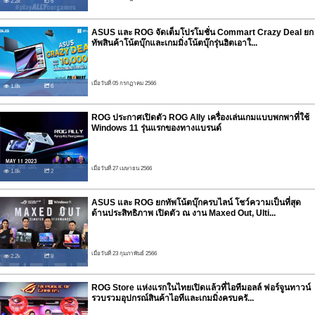
2.2k
6
ASUS และ ROG จัดเต็มโปรโมชั่น Commart Crazy Deal ยก
ทัพสินค้าโน้ตบุ๊กและเกมมิ่งโน้ตบุ๊กรุ่นฮิตเอาใ...
เมื่อวันที่ 05 กรกฏาคม 2566
1.8k
6
ROG ประกาศเปิดตัว ROG Ally เครื่องเล่นเกมแบบพกพาที่ใช้
Windows 11 รุ่นแรกของทางแบรนด์
เมื่อวันที่ 27 เมษายน 2566
1.8k
2
ASUS และ ROG ยกทัพโน้ตบุ๊กครบไลน์ โชว์ความเป็นที่สุด
ด้านประสิทธิภาพ เปิดตัว ณ งาน Maxed Out, Ulti...
เมื่อวันที่ 23 กุมภาพันธ์ 2566
2.2k
8
ROG Store แห่งแรกในไทยเปิดแล้วที่ไอทีมอลล์ ฟอร์จูนทาวน์
รวบรวมอุปกรณ์สินค้าไอทีและเกมมิ่งครบครั...