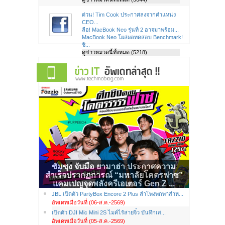
ด่วน! Tim Cook ประกาศลงจากตำแหน่ง
CEO...
ลือ! MacBook Neo รุ่นที่ 2 อาจมาพร้อม...
MacBook Neo โผล่ผลทดสอบ Benchmark!
ชิ...
ดูข่าวหมวดนี้ทั้งหมด (5218)
ซัมซุง จับมือ ยามาฮ่า ประกาศความ
สำเร็จปรากฏการณ์ “มหาลัยโคตรฟาซ”
แคมเปญจุดพลังครีเอเตอร์ Gen Z ...
JBL เปิดตัว PartyBox Encore 2 Plus ลำโพงพกพาสำห...
อัพเดทเมื่อวันที่ (06-ส.ค.-2569)
เปิดตัว DJI Mic Mini 2S ไมค์ไร้สายจิ๋ว บันทึกเส...
อัพเดทเมื่อวันที่ (05-ส.ค.-2569)