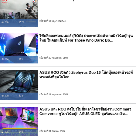
เมื่อวันที่ 14 มิถุนายน 2565
2.5k
56
รีพับลิคออฟเกมเมอส์ (ROG) ประกาศเปิดตัวเกมมิ่งโน้ตบุ๊กรุ่น
ใหม่ ในคอนเซ็ปท์ For Those Who Dare: Bo...
เมื่อวันที่ 20 พฤษภาคม 2565
2.5k
6
ASUS ROG เปิดตัว Zephyrus Duo 16 โน้ตบุ๊กสองหน้าจอที่
ทรงพลังที่สุดในโลก
เมื่อวันที่ 18 พฤษภาคม 2565
2.2k
6
ASUS และ ROG ส่งโปรโมชั่นเอาใจขาช้อปงาน Commart
Comverse ชูโปรโน้ตบุ๊ก ASUS OLED สุดร้อนแรง เริ่ม...
เมื่อวันที่ 31 มีนาคม 2565
2.4k
1