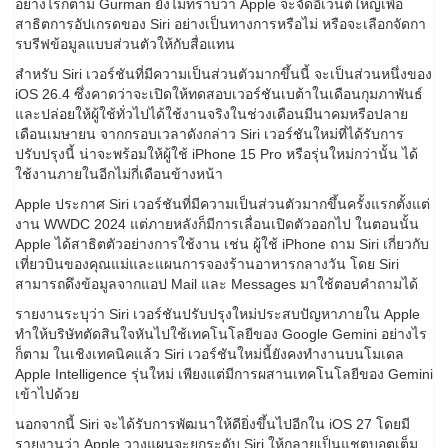
อย่างไรก็ตาม Gurman ยังไม่ทราบว่า Apple จะจัดอีเวนต์ใหญ่เพื่อ
สาธิตการอัปเกรดของ Siri อย่างเป็นทางการหรือไม่ หรือจะเลือกจัดกา
รบรีฟข้อมูลแบบส่วนตัวให้กับสื่อแทน
สำหรับ Siri เวอร์ชันที่มีความเป็นส่วนตัวมากขึ้นนี้ จะเป็นส่วนหนึ่งของ
iOS 26.4 ซึ่งคาดว่าจะเปิดให้ทดสอบเวอร์ชันเบต้าในเดือนกุมภาพันธ์
และปล่อยให้ผู้ใช้ทั่วไปได้ใช้งานจริงในช่วงเดือนมีนาคมหรือปลาย
เดือนเมษายน จากกรอบเวลาดังกล่าว Siri เวอร์ชันใหม่ที่ได้รับการ
ปรับปรุงนี้ น่าจะพร้อมให้ผู้ใช้ iPhone 15 Pro หรือรุ่นใหม่กว่านั้น ได้
ใช้งานภายในอีกไม่กี่เดือนข้างหน้า
Apple ประกาศ Siri เวอร์ชันที่มีความเป็นส่วนตัวมากขึ้นครั้งแรกตั้งแต่
งาน WWDC 2024 แต่ภายหลังก็มีการเลื่อนเปิดตัวออกไป ในตอนนั้น
Apple ได้สาธิตตัวอย่างการใช้งาน เช่น ผู้ใช้ iPhone ถาม Siri เกี่ยวกับ
เที่ยวบินของคุณแม่และแผนการจองร้านอาหารกลางวัน โดย Siri
สามารถดึงข้อมูลจากแอป Mail และ Messages มาใช้ตอบคำถามได้
รายงานระบุว่า Siri เวอร์ชันปรับปรุงใหม่ประสบปัญหาภายใน Apple
ทำให้บริษัทตัดสินใจหันไปใช้เทคโนโลยีของ Google Gemini อย่างไร
ก็ตาม ในเชิงเทคนิคแล้ว Siri เวอร์ชันใหม่นี้ยังคงทำงานบนโมเดล
Apple Intelligence รุ่นใหม่ เพียงแต่มีการผสานเทคโนโลยีของ Gemini
เข้าไปด้วย
นอกจากนี้ Siri จะได้รับการพัฒนาให้ดียิ่งขึ้นไปอีกใน iOS 27 โดยมี
รายงานว่า Apple วางแผนจะยกระดับ Siri ให้กลายเป็นแชตบอตเต็ม