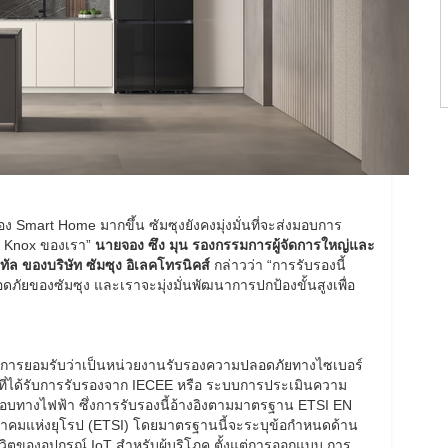
Smart Home มากขึ้น ซัมซุงยังคงมุ่งมั่นที่จะส่งมอบการ
ย Knox ของเรา”
นายจอง ซึง มุน รองกรรมการผู้จัดการใหญ่และ
ิทัล ของบริษัท ซัมซุง อิเลคโทรนิคส์
กล่าวว่า “การรับรองนี้
ัยของซัมซุง และเราจะมุ่งมั่นพัฒนาการปกป้องขั้นสูงเพื่อ
้รับการยอมรับว่าเป็นหน่วยงานรับรองความปลอดภัยทางไซเบอร์
ที่ได้รับการรับรองจาก IECEE หรือ ระบบการประเมินความ
บทางไฟฟ้า ซึ่งการรับรองนี้อ้างอิงตามมาตรฐาน ETSI EN
คมแห่งยุโรป (ETSI) โดยมาตรฐานนี้จะระบุข้อกำหนดด้าน
ของอุปกรณ์ IoT สำหรับผู้บริโภค ตั้งแต่การออกแบบ การ