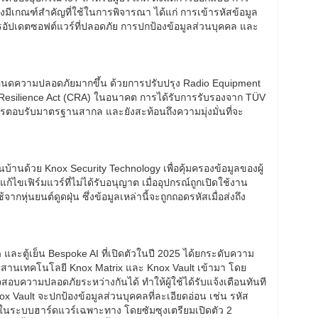
มีเกณฑ์สำคัญที่ใช้ในการพิจารณา ได้แก่ การเข้ารหัสข้อมูล
อัปเดตซอฟต์แวร์ที่ปลอดภัย การปกป้องข้อมูลส่วนบุคคล และ
หนดความปลอดภัยมากขึ้น ด้วยการปรับปรุง Radio Equipment
r Resilience Act (CRA) ในอนาคต การได้รับการรับรองจาก TÜV
ารตอบรับมาตรฐานสากล และยังสะท้อนถึงความมุ่งมั่นที่จะ
นบ้านด้วย Knox Security Technology เพื่อคุ้มครองข้อมูลของผู้
ไขเฟิร์มแวร์ที่ไม่ได้รับอนุญาต เมื่ออุปกรณ์ถูกเปิดใช้งาน
กหุ่นยนต์ดูดฝุ่น ซึ่งข้อมูลเหล่านี้จะถูกถอดรหัสเมื่อส่งถึง
 และตู้เย็น Bespoke AI ที่เปิดตัวในปี 2025 ได้ยกระดับความ
ผสานเทคโนโลยี Knox Matrix และ Knox Vault เข้ามา โดย
อบความปลอดภัยระหว่างกันได้ ทำให้ผู้ใช้ได้รับแจ้งเตือนทันที
x Vault จะปกป้องข้อมูลส่วนบุคคลที่ละเอียดอ่อน เช่น รหัส
้ในระบบฮาร์ดแวร์เฉพาะทาง โดยซัมซุงเตรียมเปิดตัว 2