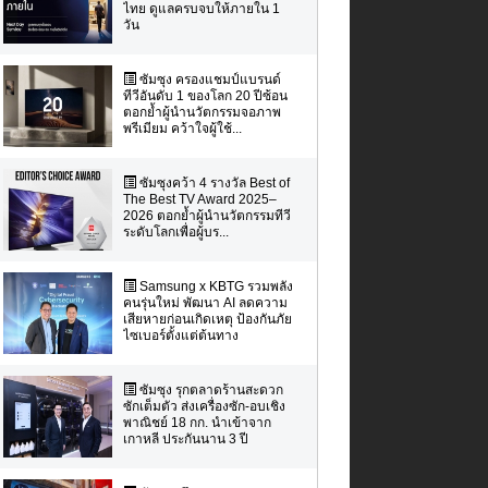
ไทย ดูแลครบจบให้ภายใน 1
วัน
ซัมซุง ครองแชมป์แบรนด์
ทีวีอันดับ 1 ของโลก 20 ปีซ้อน
ตอกย้ำผู้นำนวัตกรรมจอภาพ
พรีเมียม คว้าใจผู้ใช้...
ซัมซุงคว้า 4 รางวัล Best of
The Best TV Award 2025–
2026 ตอกย้ำผู้นำนวัตกรรมทีวี
ระดับโลกเพื่อผู้บร...
Samsung x KBTG รวมพลัง
คนรุ่นใหม่ พัฒนา AI ลดความ
เสียหายก่อนเกิดเหตุ ป้องกันภัย
ไซเบอร์ตั้งแต่ต้นทาง
ซัมซุง รุกตลาดร้านสะดวก
ซักเต็มตัว ส่งเครื่องซัก-อบเชิง
พาณิชย์ 18 กก. นำเข้าจาก
เกาหลี ประกันนาน 3 ปี