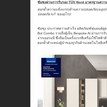
ซัมซุงผ่านการรับรอง TÜV Nord มาตรฐานความป
ตอกย้ำความแข็งแกร่งด้านความปลอดภัยบนอุป
ปลอดภัย
IoT ของยุโรป
ซัมซุง ประกาศความสำเร็จ ผลิตภัณฑ์หุ่นยนต์ดูดฝ
Bot Combo รวมถึงตู้เย็น Bespoke AI ผ่านการ
จากเยอรมนี ซึ่งถือเป็นครั้งแรกที่เครื่องใช้ไฟ
ตอกย้ำตำแหน่งผู้นำของธุรกิจด้านเทคโนโลยีเค