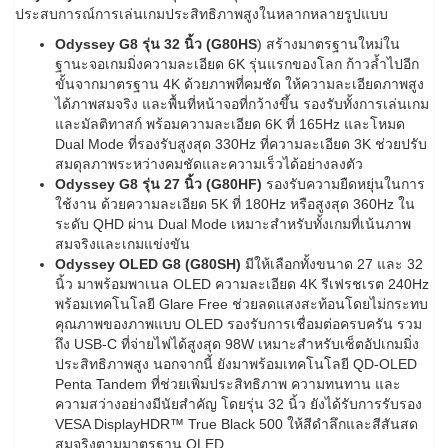
ประสบการณ์การเล่นเกมประสิทธิภาพสูงในหลากหลายรูปแบบ
Odyssey G8 รุ่น
32
นิ้ว (
G80HS
) สร้างมาตรฐานใหม่ใน
ฐานะจอเกมมิ่งความละเอียด 6K รุ่นแรกของโลก ก้าวล้ำไปอีก
ขั้นจากมาตรฐาน 4K ด้วยภาพที่คมชัด ให้ความละเอียดภาพสูง
ได้ภาพสมจริง และพื้นที่หน้าจอที่กว้างขึ้น รองรับทั้งการเล่นเกม
และมัลติทาสก์ พร้อมความละเอียด 6K ที่ 165Hz และโหมด
Dual Mode ที่รองรับสูงสุด 330Hz ที่ความละเอียด 3K ช่วยปรับ
สมดุลภาพระหว่างคมชัดและความเร็วได้อย่างลงตัว
Odyssey G8
รุ่น
27
นิ้ว (
G80HF)
รองรับความยืดหยุ่นในการ
ใช้งาน ด้วยความละเอียด 5K ที่ 180Hz หรือสูงสุด 360Hz ใน
ระดับ QHD ผ่าน Dual Mode เหมาะสำหรับทั้งเกมที่เน้นภาพ
สมจริงและเกมแข่งขัน
Odyssey OLED G8 (G80SH)
มีให้เลือกทั้งขนาด 27 และ 32
นิ้ว มาพร้อมพาเนล OLED ความละเอียด 4K รีเฟรชเรต 240Hz
พร้อมเทคโนโลยี Glare Free ช่วยลดแสงสะท้อนโดยไม่กระทบ
คุณภาพของภาพแบบ OLED รองรับการเชื่อมต่อครบครัน รวม
ถึง USB-C ที่จ่ายไฟได้สูงสุด 98W เหมาะสำหรับเซ็ตอัปเกมมิ่ง
ประสิทธิภาพสูง นอกจากนี้ ยังมาพร้อมเทคโนโลยี QD-OLED
Penta Tandem ที่ช่วยเพิ่มประสิทธิภาพ ความทนทาน และ
ความสว่างอย่างมีนัยสำคัญ โดยรุ่น 32 นิ้ว ยังได้รับการรับรอง
VESA DisplayHDR™ True Black 500 ให้สีดำลึกและสีสันสด
สมจริงตามมาตรฐาน OLED