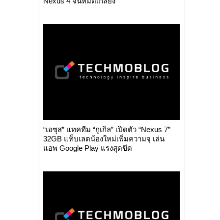
Nexus 4 จนหมดเกลี้ยง
“เอซุส” แทคทีม “กูเกิล” เปิดตัว “Nexus 7”
32GB แท็บเลตน้องใหม่เพิ่มความจุ เล่น
แอพ Google Play แรงสุดขีด