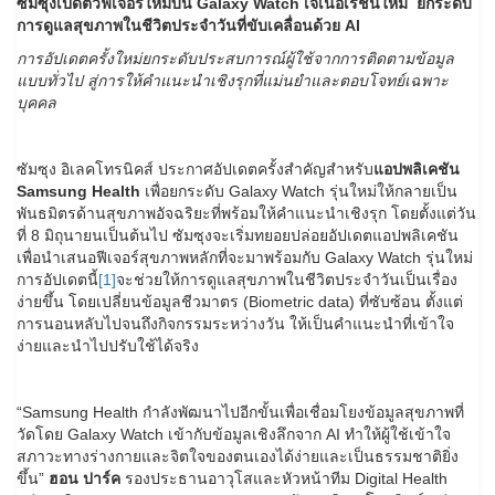
ซัมซุงเปิดตัวฟีเจอร์ใหม่บน Galaxy Watch เจเนอเรชันใหม่ ยกระดับ
การดูแลสุขภาพในชีวิตประจำวันที่ขับเคลื่อนด้วย
AI
การอัปเดตครั้งใหม่ยกระดับประสบการณ์ผู้ใช้จากการติดตามข้อมูล
แบบทั่วไป สู่การให้คำแนะนำเชิงรุกที่แม่นยำและตอบโจทย์เฉพาะ
บุคคล
ซัมซุง อิเลคโทรนิคส์ ประกาศอัปเดตครั้งสำคัญสำหรับ
แอปพลิเคชัน
Samsung Health
เพื่อยกระดับ Galaxy Watch รุ่นใหม่ให้กลายเป็น
พันธมิตรด้านสุขภาพอัจฉริยะที่พร้อมให้คำแนะนำเชิงรุก โดยตั้งแต่วัน
ที่ 8 มิถุนายนเป็นต้นไป ซัมซุงจะเริ่มทยอยปล่อยอัปเดตแอปพลิเคชัน
เพื่อนำเสนอฟีเจอร์สุขภาพหลักที่จะมาพร้อมกับ Galaxy Watch รุ่นใหม่
การอัปเดตนี้
[1]
จะช่วยให้การดูแลสุขภาพในชีวิตประจำวันเป็นเรื่อง
ง่ายขึ้น โดยเปลี่ยนข้อมูลชีวมาตร (Biometric data) ที่ซับซ้อน ตั้งแต่
การนอนหลับไปจนถึงกิจกรรมระหว่างวัน ให้เป็นคำแนะนำที่เข้าใจ
ง่ายและนำไปปรับใช้ได้จริง
“Samsung Health กำลังพัฒนาไปอีกขั้นเพื่อเชื่อมโยงข้อมูลสุขภาพที่
วัดโดย Galaxy Watch เข้ากับข้อมูลเชิงลึกจาก AI ทำให้ผู้ใช้เข้าใจ
สภาวะทางร่างกายและจิตใจของตนเองได้ง่ายและเป็นธรรมชาติยิ่ง
ขึ้น”
ฮอน ปาร์ค
รองประธานอาวุโสและหัวหน้าทีม Digital Health