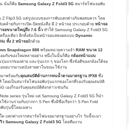
ัน นั่นก็คือ
Samsung Galaxy Z Fold3 5G
สมาร์ทโฟนจอพับ
xy Z Flip3 5G แต่รูปแบบของการพับแตกต่างกันพอสมควร โดย
คล้ายกับการเปิด-ปิดหนังสือ มี 2 หน้าจอ ประกอบด้วย
หน้าจอ
าจอขนาดใหญ่ถึง 7.6 นิ้ว
ทำให้ Samsung Galaxy Z Fold3 5G
รื่องเดียว อีกทั้งยังเป็นหน้าจอแสดงผลแบบ
Dynamic
Hz ทั้ง 2 หน้าจอ
อีกด้วย
mm Snapdragon 888
พร้อมหน่วยความจำ
RAM ขนาด 12
มกับของใหม่หลายอย่าง หนึ่งในนั้นก็คือ
กล้องหน้าแบบ
นรุ่นแรกของค่าย และรุ่นแรก ๆ ของโลก ซึ่งข้อดีของกล้องใต้จอ
ูหรือจอบากมาบดบังสายตาในขณะใช้งาน
งมาพร้อมกับ
คุณสมบัติด้านการทนน้ำตามมาตรฐาน IPX8
ซึ่ง
ี โดยเป็นสมาร์ทโฟนจอพับรุ่นแรกของโลกที่รองรับคุณสมบัติ
 5G เองก็รองรับคุณสมบัติดังกล่าวเช่นกัน
 Note series รุ่นใหม่ แต่ Samsung Galaxy Z Fold3 5G ก็นำ
รใช้งานร่วมกับปากกา S Pen ซึ่งมีชื่อเรียกว่า S Pen Fold
พับรุ่นนี้โดยเฉพาะ
ใด แตกต่างจากสมาร์ทโฟนจอมาตรฐานอย่างไร วันนี้จะมา
ีวิว Samsung Galaxy Z Fold3 5G
โดยทีมงาน