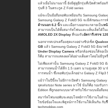
แล้วเมื่อไม่นานมานี้ ยังมีคู่หูอีกรุ่นที่เปิดตัวพร้อมก
รุ่นที่ 3 ในตระกูล Z Fold series
แม้จะเป็นมือถือจอพับเหมือนกับ Samsung Gala
Samsung Galaxy Z Fold3 5G จะมีลักษณะการพับ
ด้านนอก 6.2 นิ้ว
และเมื่อกางออกจะกลายเป็น
หน้
สามารถเป็นได้ทั้งสมาร์ทโฟนและแท็บเล็ตได้ในเค
AMOLED 2X Display
ที่รองรับ
อัตรารีเฟรช 120
นอกจากสเปกเครื่องสุดแรงอย่างชิปเซ็ต
Qualco
GB
แล้ว Samsung Galaxy Z Fold3 5G ยังมาพร้อ
Under Display Camera
หรือกล้องซ่อนใต้จอเป็
ก็คือ สามารถแสดงผลได้อย่างเต็มตาโดยไม่มีร
ไม่เพียงเท่านั้น Samsung Galaxy Z Fold3 5G ยั
สามารถทนน้ำได้ลึก 1.5 เมตร นานสูงสุด 30 นาท
การทนน้ำ ซึ่งจอพับรุ่นเล็กอย่าง Galaxy Z Flip3
แม้ว่าในปีนี้จะไม่มีการเปิดตัว Samsung Galaxy
จุดเด่นของ Note series มาใช้ นั่นก็คือ รองรับกา
Edition ที่ถูกออกแบบมาสำหรับใช้งานบนมือถือจอ
สมาร์ทโฟนจอพับจะตอบโจทย์การใช้งานในด้าน
ไขข้อข้องใจและพิสูจน์การใช้งานให้เห็นกัน กับ
ร
techmoblog.com