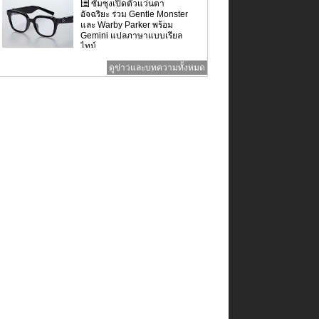
ซัมซุงเปิดตัวแว่นตา
อัจฉริยะ ร่วม Gentle Monster
และ Warby Parker พร้อม
Gemini แปลภาษาแบบเรียล
ไทม์
ดูข่าวและบทความทั้งหมด