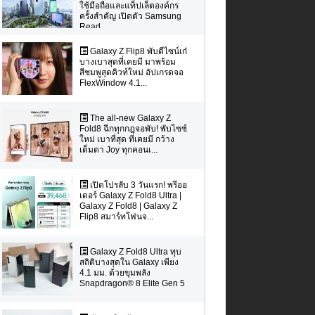
ใช้มือถือและแท็ปเล็ตองค์กร
ครั้งสำคัญ เปิดตัว Samsung
Read...
Galaxy Z Flip8 พับดีไซน์เก๋
บางเบาสุดที่เคยมี มาพร้อม
สีชมพูสุดคิวท์ใหม่ อัปเกรดจอ
FlexWindow 4.1...
The all-new Galaxy Z
Fold8 ฉีกทุกกฎจอพับ! พับไซซ์
ใหม่ เบาที่สุด ที่เคยมี กว้าง
เต็มตา Joy ทุกคอนเ...
เปิดโปรลับ 3 วันแรก! พรีออ
เดอร์ Galaxy Z Fold8 Ultra |
Galaxy Z Fold8 | Galaxy Z
Flip8 สมาร์ทโฟนจ...
Galaxy Z Fold8 Ultra ทุบ
สถิติบางสุดใน Galaxy เพียง
4.1 มม. ด้วยขุมพลัง
Snapdragon® 8 Elite Gen 5
...