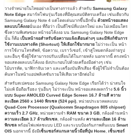
วางจำหน่ายในไทยอย่างเป็นทางการแล้ว สำหรับ
Samsung Galaxy
Note Edge
สมาร์ทโฟนรุ่นเรือธงที่มีคุณสมบัติครบเครื่อง เช่นเดียวกับ
Samsung Galaxy Note 4 แต่โดดเด่นมากขึ้นอีกขั้น
ด้วยหน้าจอแสดง
ผลแบบโค้งงอ
นั่นเอง ที่ถือว่า เป็นดีไซน์ที่แปลกใหม่ และไม่เหมือนใคร
ซึ่งความพิเศษของ หน้าจอโค้งงอ บน Samsung Galaxy Note Edge
นั้น ก็คือ
เป็นหน้าจอสำหรับข้อความแจ้งเตือนต่างๆ และมีฟังก์ชันการ
ใช้งานแบบทางลัด (Shortcut) ให้เลือกใช้มากมาย
ไม่ว่าจะเป็น หน้า
การใช้งานโทรศัพท์, ข้อความ, เบราว์เซอร์, เข้าสู่โหมดกล้องถ่ายรูป
และอื่นๆ ซึ่งผู้ใช้สามารถปรับเปลี่ยนได้ในภายหลัง นอกจากนี้ ตรงหน้า
จอแสดงผลแบบโค้งงอ ยังประกอบไปด้วยเครื่องมือต่างๆ เช่น
ไม้บรรทัด, นาฬิกาจับเวลา และเครื่องบันทึกเสียง ซึ่งผู้ใช้ไม่จำเป็นต้อง
ค้นหาในหน้าแอปพลิเคชันรวมให้เสียเวลาอีกต่อไป
สำหรับสเปคของ Samsung Galaxy Note Edge เรียกได้ว่า น่าสนใจ
ไม่แพ้ มือถือเรือธง รุ่นอื่นๆ ไม่ว่าจะเป็น หน้าจอแสดงผลกว้าง
5.6 นิ้ว
แบบ Super AMOLED Curved Edge Screen 16.7 ล้านสี ความ
ละเอียด 2560 x 1440 พิกเซล (524 ppi)
, หน่วยประมวลผลแบบ
Quad-Core Processor (Qualcomm Snapdragon 805 chipset)
ความเร็ว 2.7 GHz
, หน่วยความจำ
RAM ขนาด 3 GB
, กล้องด้านหน้า
ความละเอียด 3.7 ล้านพิกเซล
, กล้องด้านหลัง
ความละเอียด 16 ล้าน
พิกเซล
พร้อมไฟแฟลชแบบ LED และระบบป้องกันภาพสั่นแบบ
Smart
OIS
นอกจากนี้ ยังมี
เซ็นเซอร์สแกนลายนิ้วมือที่ปุ่ม Home
,
เซ็นเซอร์