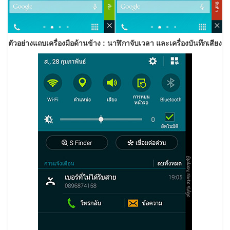
ตัวอย่างแถบเครื่องมือด้านข้าง : นาฬิกาจับเวลา และเครื่องบันทึกเสียง