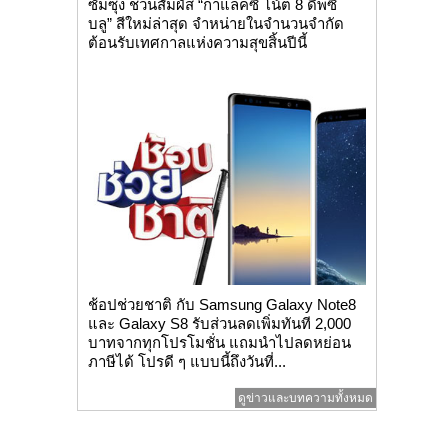
ซัมซุง ชวนสัมผัส “กาแลคซี่ โน้ต 8 ดีพซี
บลู” สีใหม่ล่าสุด จำหน่ายในจำนวนจำกัด
ต้อนรับเทศกาลแห่งความสุขสิ้นปีนี้
ช้อปช่วยชาติ กับ Samsung Galaxy Note8
และ Galaxy S8 รับส่วนลดเพิ่มทันที 2,000
บาทจากทุกโปรโมชั่น แถมนำไปลดหย่อน
ภาษีได้ โปรดี ๆ แบบนี้ถึงวันที่...
ดูข่าวและบทความทั้งหมด