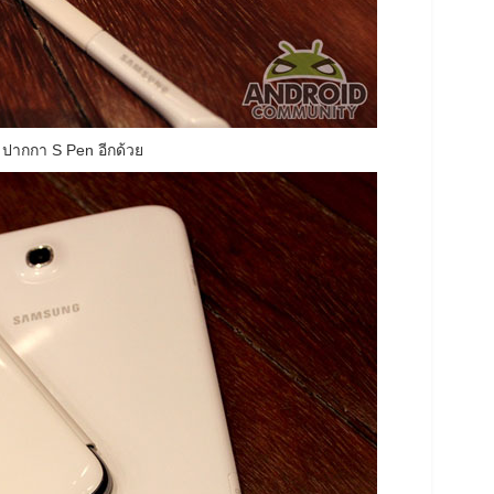
 ปากกา S Pen อีกด้วย