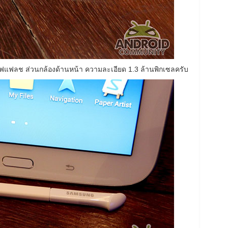
ีไฟแฟลช ส่วนกล้องด้านหน้า ความละเอียด 1.3 ล้านพิกเซลครับ