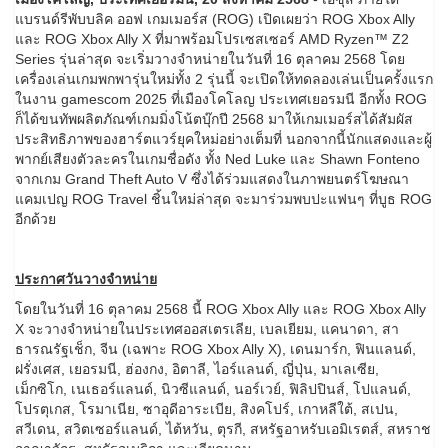
แบรนด์รีพับบลิค ออฟ เกมเมอร์ส (ROG) เปิดเผยว่า ROG Xbox Ally
และ ROG Xbox Ally X ที่มาพร้อมโปรเซสเซอร์ AMD Ryzen™ Z2
Series รุ่นล่าสุด จะเริ่มวางจำหน่ายในวันที่ 16 ตุลาคม 2568 โดย
เครื่องเล่นเกมพกพารุ่นใหม่ทั้ง 2 รุ่นนี้ จะเปิดให้ทดลองเล่นเป็นครั้งแรก
ในงาน gamescom 2025 ที่เมืองโคโลญ ประเทศเยอรมนี อีกทั้ง ROG
ก็ได้ขนทัพผลิตภัณฑ์เกมมิ่งโน้ตบุ๊กปี 2568 มาให้เกมเมอร์สได้สัมผัส
ประสิทธิภาพของฮาร์ตแวร์ยุคใหม่อย่างเต็มที่ นอกจากนี้นักแสดงและผู้
พากย์เสียงตัวละครในเกมชื่อดัง ทั้ง Ned Luke และ Shawn Fonteno
จากเกม Grand Theft Auto V ซึ่งได้ร่วมแสดงในภาพยนตร์โฆษณา
แคมเปญ ROG Travel ชิ้นใหม่ล่าสุด จะมาร่วมพบปะแฟนๆ ที่บูธ ROG
อีกด้วย
ประกาศวันวางจำหน่าย
โดยในวันที่ 16 ตุลาคม 2568 นี้ ROG Xbox Ally และ ROG Xbox Ally
X จะวางจำหน่ายในประเทศออสเตรเลีย, เบลเยียม, แคนาดา, สา
ธารณรัฐเช็ก, จีน (เฉพาะ ROG Xbox Ally X), เดนมาร์ก, ฟินแลนด์,
ฝรั่งเศส, เยอรมนี, ฮ่องกง, อิตาลี, ไอร์แลนด์, ญี่ปุ่น, มาเลเซีย,
เม็กซิโก, เนเธอร์แลนด์, นิวซีแลนด์, นอร์เวย์, ฟิลิปปินส์, โปแลนด์,
โปรตุเกส, โรมาเนีย, ซาอุดีอาระเบีย, สิงคโปร์, เกาหลีใต้, สเปน,
สวีเดน, สวิตเซอร์แลนด์, ไต้หวัน, ตุรกี, สหรัฐอาหรับเอมิเรตส์, สหราช