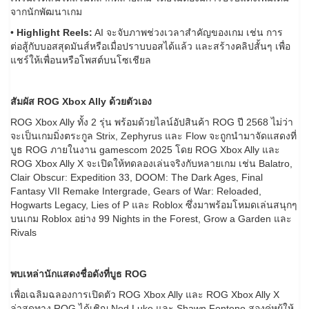
จากนักพัฒนาเกม
•
Highlight Reels:
AI จะจับภาพช่วงเวลาสำคัญของเกม เช่น การ
ต่อสู้กับบอสสุดมันส์หรือเมื่อปราบบอสได้แล้ว และสร้างคลิปสั้นๆ เพื่อ
แชร์ให้เพื่อนหรือโพสต์บนโซเชียล
สัมผัส ROG Xbox Ally ด้วยตัวเอง
ROG Xbox Ally ทั้ง 2 รุ่น พร้อมด้วยไลน์อัปสินค้า ROG ปี 2568 ไม่ว่า
จะเป็นเกมมิ่งตระกูล Strix, Zephyrus และ Flow จะถูกนำมาจัดแสดงที่
บูธ ROG ภายในงาน gamescom 2025 โดย ROG Xbox Ally และ
ROG Xbox Ally X จะเปิดให้ทดลองเล่นจริงกับหลายเกม เช่น Balatro,
Clair Obscur: Expedition 33, DOOM: The Dark Ages, Final
Fantasy VII Remake Intergrade, Gears of War: Reloaded,
Hogwarts Legacy, Lies of P และ Roblox ซึ่งมาพร้อมโหมดเล่นสนุกๆ
บนเกม Roblox อย่าง 99 Nights in the Forest, Grow a Garden และ
Rivals
พบเหล่านักแสดงชื่อดังที่บูธ ROG
เพื่อเฉลิมฉลองการเปิดตัว ROG Xbox Ally และ ROG Xbox Ally X
ล่าสุดทาง ROG ได้เชิญ Ned Luke และ Shawn Fonteno สองคู่หูผู้ให้