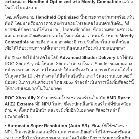
เครื่องหมาย
Handheld Optimized
หรือ
Mostly Compatible
แสดง
โชว์ไว้ในคลังเกม
โดยเครื่องหมาย
Handheld Optimized
นี้หมายความว่าเกมพร้อมเล่น
ทันที โดยมาพร้อมการควบคุมผ่านคอนโทรลเลอร์แบบค่าเริ่มต้น, วิธี
การพิมพ์ข้อความที่ใช้งานง่าย, ไอคอนที่ถูกต้อง, ข้อความที่อ่านชัดเจน
และความละเอียดที่เหมาะสมในโหมดเต็มจอ ส่วนเครื่องหมาย
Mostly
Compatible
หมายถึง ตัวเกมอาจต้องมีการปรับตั้งค่าในเกมเล็กน้อย
เพื่อให้ได้ประสบการณ์ที่เหมาะสมที่สุดบนเครื่องเล่นเกมแบบพกพา
ทีม Xbox ยังได้นำเทคโนโลยี
Advanced Shader Delivery
มาใช้บน
ROG Xbox Ally เพื่อให้แอป Xbox สามารถโหลด Shader ของเกมล่วง
หน้าระหว่างการดาวน์โหลด ทำให้เกมที่รองรับสามารถเปิดเล่นได้เร็ว
ขึ้นสูงสุดถึง 10 เท่า ทำงานได้ลื่นไหลยิ่งขึ้น และใช้พลังงานแบตเตอรี่
น้อยลงในการเล่นครั้งแรก โดย Xbox กำลังดำเนินการเพื่อเพิ่มฟีเจอร์นี้
ให้รองรับเกมมากขึ้นในอนาคต
ROG Xbox Ally X
ยังมาพร้อมโปรเซสเซอร์รุ่นล้ำสมัย
AMD Ryzen
AI Z2 Extreme
ที่มี NPU ในตัว ซึ่งจะปลดล็อกฟีเจอร์ใหม่ที่ขับเคลื่อน
ด้วย AI ตั้งแต่ต้นปีหน้า และจะมีเพิ่มอีกในอนาคต ฟีเจอร์เหล่านี้
ประกอบด้วย:
•
Automatic Super Resolution (Auto SR):
ฟีเจอร์ที่ใช้พลังของ
NPU ในการอัปสเกลเกมที่รันบนความละเอียดต่ำ ให้ได้ภาพคมชัดและ
เฟรมเรตลื่นไหลในหลากหลายเกม โดยไม่ต้องมีการปรับแต่งเพิ่มเติม