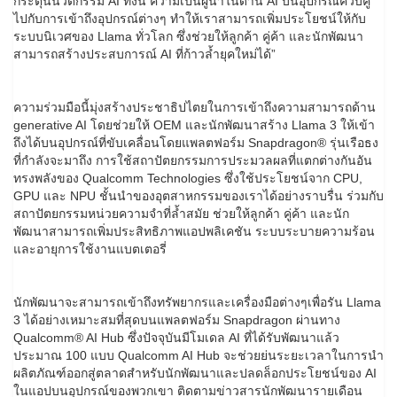
กระตุ้นนวัตกรรม AI ทั้งนี้ ความเป็นผู้นำในด้าน AI บนอุปกรณ์ควบคู่
ไปกับการเข้าถึงอุปกรณ์ต่างๆ ทำให้เราสามารถเพิ่มประโยชน์ให้กับ
ระบบนิเวศของ Llama ทั่วโลก ซึ่งช่วยให้ลูกค้า คู่ค้า และนักพัฒนา
สามารถสร้างประสบการณ์ AI ที่ก้าวล้ำยุคใหม่ได้”
ความร่วมมือนี้มุ่งสร้างประชาธิปไตยในการเข้าถึงความสามารถด้าน
generative AI โดยช่วยให้ OEM และนักพัฒนาสร้าง Llama 3 ให้เข้า
ถึงได้บนอุปกรณ์ที่ขับเคลื่อนโดยแพลตฟอร์ม Snapdragon® รุ่นเรือธง
ที่กำลังจะมาถึง การใช้สถาปัตยกรรมการประมวลผลที่แตกต่างกันอัน
ทรงพลังของ Qualcomm Technologies ซึ่งใช้ประโยชน์จาก CPU,
GPU และ NPU ชั้นนำของอุตสาหกรรมของเราได้อย่างราบรื่น ร่วมกับ
สถาปัตยกรรมหน่วยความจำที่ล้ำสมัย ช่วยให้ลูกค้า คู่ค้า และนัก
พัฒนาสามารถเพิ่มประสิทธิภาพแอปพลิเคชัน ระบบระบายความร้อน
และอายุการใช้งานแบตเตอรี่
นักพัฒนาจะสามารถเข้าถึงทรัพยากรและเครื่องมือต่างๆเพื่อรัน Llama
3 ได้อย่างเหมาะสมที่สุดบนแพลตฟอร์ม Snapdragon ผ่านทาง
Qualcomm® AI Hub ซึ่งปัจจุบันมีโมเดล AI ที่ได้รับพัฒนาแล้ว
ประมาณ 100 แบบ Qualcomm AI Hub จะช่วยย่นระยะเวลาในการนำ
ผลิตภัณฑ์ออกสู่ตลาดสำหรับนักพัฒนาและปลดล็อกประโยชน์ของ AI
ในแอปบนอุปกรณ์ของพวกเขา ติดตามข่าวสารนักพัฒนารายเดือน