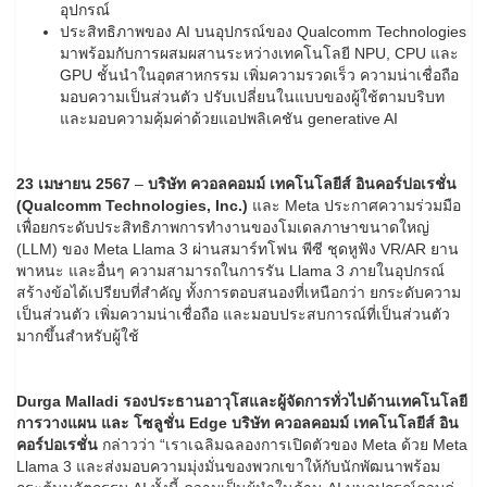
อุปกรณ์
ประสิทธิภาพของ AI บนอุปกรณ์ของ Qualcomm Technologies
มาพร้อมกับการผสมผสานระหว่างเทคโนโลยี NPU, CPU และ
GPU ชั้นนำในอุตสาหกรรม เพิ่มความรวดเร็ว ความน่าเชื่อถือ
มอบความเป็นส่วนตัว ปรับเปลี่ยนในแบบของผู้ใช้ตามบริบท
และมอบความคุ้มค่าด้วยแอปพลิเคชัน generative AI
2
3
เมษายน 256
7
–
บริษัท ควอลคอมม์ เทคโนโลยีส์ อินคอร์ปอเรชั่น
(
Qualcomm Technologies, Inc.)
และ Meta ประกาศความร่วมมือ
เพื่อยกระดับประสิทธิภาพการทำงานของโมเดลภาษาขนาดใหญ่
(LLM) ของ Meta Llama 3 ผ่านสมาร์ทโฟน พีซี ชุดหูฟัง VR/AR ยาน
พาหนะ และอื่นๆ ความสามารถในการรัน Llama 3 ภายในอุปกรณ์
สร้างข้อได้เปรียบที่สำคัญ ทั้งการตอบสนองที่เหนือกว่า ยกระดับความ
เป็นส่วนตัว เพิ่มความน่าเชื่อถือ และมอบประสบการณ์ที่เป็นส่วนตัว
มากขึ้นสำหรับผู้ใช้
Durga Malladi รองประธานอาวุโสและผู้จัดการทั่วไปด้านเทคโนโลยี
การวางแผน และ
โซลูชั่น
Edge
บริษัท ควอลคอมม์ เทคโนโลยีส์ อิน
คอร์ปอเรชั่น
กล่าวว่า “เราเฉลิมฉลองการเปิดตัวของ Meta ด้วย Meta
Llama 3 และส่งมอบความมุ่งมั่นของพวกเขาให้กับนักพัฒนาพร้อม