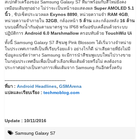
สเปกตัวเครื่องของ Samsung Galaxy S7 ที่มาพร้อมกับสีใหม่ยังคง
เหมือนเดิมทุกอย่าง ไม่ว่าจะเป็นหน้าจอแสดงผล
Super AMOLED 5.1
นิ้ว
, ชิปเซ็ตประมวลผล
Exynos 8890
, หน่วยความจำ
RAM 4GB
,
หน่วยความจำภายใน
32GB
,
กล้องหน้า
5 ล้าน
และกล้องหลัง
16 ล้าน
บนบอดี้กันน้ำกันฝุ่นตามมาตรฐาน IP68 พร้มอขับเคลื่อนด้วยระบบ
ปฏิบัติการ
Android 6.0 Marshmallow
ครอบทับด้วย
TouchWiz Ui
ทั้งนี้ Samsung Galaxy S7 สีชมพู Pink Blossom ได้เริ่มวางจำหน่าย
ในประเทศเกาหลีเป็นที่เรียบร้อยแล้ว อย่างไรก็ดี น่าเสียดายที่ยังไม่มี
ข้อมูลแน่ชัดว่าทาง Samsung จะมีการนำสีชมพูแบบใหม่ไปวางขาย
ในกลุ่มประเทศอื่นเพื่อเป็นตัวเลือกเพิ่มเติมด้วยหรือไม่ คงต้องรอ
ประกาศอย่างเป็นทางการเพิ่มเติมจาก Samsung กันอีกครั้งครับ
---------------------------------------
ที่มา :
Android Headlines
,
GSMArena
แปลและเรียบเรียง :
techmoblog.com
Update : 10/11/2016
Samsung Galaxy S7