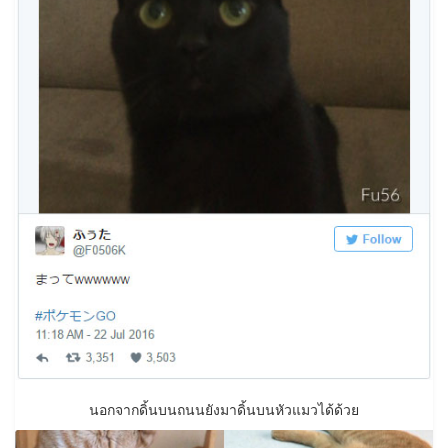
นอกจากดิ้นบนถนนยังมาดิ้นบนหัวแมวได้ด้วย