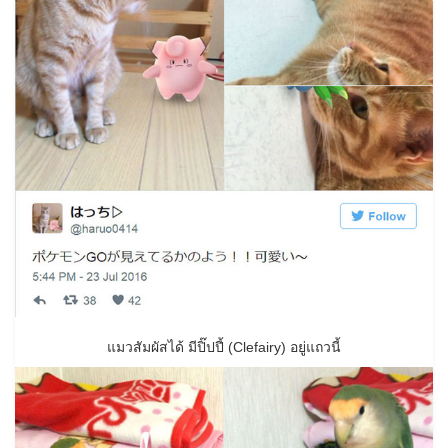
แมวสัมผัสได้ มีปิ๊ปปี้ (Clefairy) อยู่แถวนี้