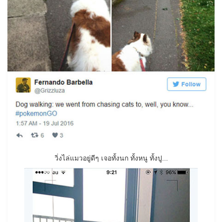
วิ่งไล่แมวอยู่ดีๆ เจอทั้งนก ทั้งหนู ทั้งปู...