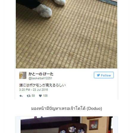
มองหน้ามีปัญหาเหรอเจ้าโดโด้ (Doduo)