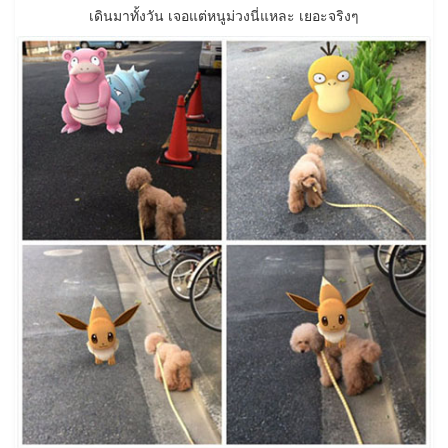
เดินมาทั้งวัน เจอแต่หนูม่วงนี่แหละ เยอะจริงๆ