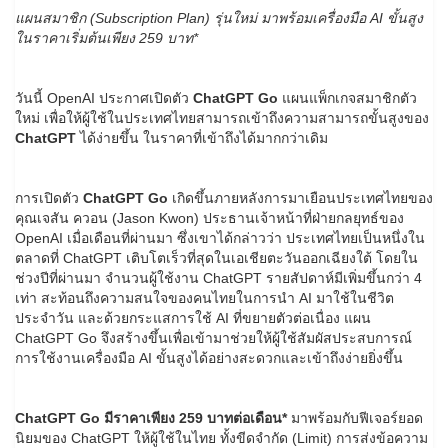
แผนสมาชิก
(Subscription Plan) รุ่นใหม่ มาพร้อมเครื่องมือ AI ขั้นสูง
ในราคาเริ่มต้นเพียง 259 บาท*
วันนี้ OpenAI ประกาศเปิดตัว
ChatGPT Go
แผนแพ็กเกจสมาชิกตัว
ใหม่ เพื่อให้ผู้ใช้ในประเทศไทยสามารถเข้าถึงความสามารถขั้นสูงของ
ChatGPT
ได้ง่ายขึ้น ในราคาที่เข้าถึงได้มากกว่าเดิม
การเปิดตัว
ChatGPT Go
เกิดขึ้นภายหลังการมาเยือนประเทศไทยของ
คุณเจสัน ควอน (Jason Kwon) ประธานเจ้าหน้าที่ฝ่ายกลยุทธ์ของ
OpenAI เมื่อเดือนที่ผ่านมา ซึ่งเขาได้กล่าวว่า ประเทศไทยเป็นหนึ่งใน
ตลาดที่ ChatGPT เติบโตเร็วที่สุดในเอเชียตะวันออกเฉียงใต้ โดยใน
ช่วงปีที่ผ่านมา จำนวนผู้ใช้งาน ChatGPT รายสัปดาห์มีเพิ่มขึ้นกว่า 4
เท่า สะท้อนถึงความสนใจของคนไทยในการนำ AI มาใช้ในชีวิต
ประจำวัน และด้วยกระแสการใช้ AI ที่ขยายตัวต่อเนื่อง แผน
ChatGPT Go จึงสร้างขึ้นเพื่อเข้ามาช่วยให้ผู้ใช้สัมผัสประสบการณ์
การใช้งานเครื่องมือ AI ขั้นสูงได้อย่างสะดวกและเข้าถึงง่ายยิ่งขึ้น
ChatGPT Go มีราคาเพียง 259 บาทต่อเดือน*
มาพร้อมกับฟีเจอร์ยอด
นิยมของ ChatGPT ให้ผู้ใช้ในไทย ทั้งขีดจำกัด (Limit) การส่งข้อความ