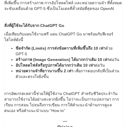
ที่เพิ่มขึ้น การสร้างภาพ การอัปโหลดไฟล์ และหน่วยความจำ ที่ทั้งหมด
จะขับเคลื่อนด้วย GPT-5 ซึ่งเป็นโมเดลที่ล้ำสมัยที่สุดของ OpenAI
สิ่งที่ผู้ใช้จะได้รับจาก
ChatGPT Go
เมื่อเทียบกับแผนใช้งานฟรี แผน ChatGPT Go มาพร้อมกับฟีเจอร์
ไฮไลท์ดังนี้
ขีดจำกัด
(Limits) การส่งข้อความที่เพิ่มขึ้นถึง 10 เท่า
ด้วย
GPT-5
สร้างภาพ
(Image Generation) ได้มากกว่าเดิม
10
เท่า
ต่อวัน
อัปโหลดไฟล์หรือรูปภาพได้มากกว่าเดิม
10
เท่า
ต่อวัน
หน่วยความจำที่ยาวนานขึ้น
2
เท่า
เพื่อการตอบกลับที่เป็นส่วน
ตัวและตรงใจยิ่งขึ้น
การอัพเกรดเหล่านี้ช่วยให้ผู้ใช้งาน ChatGPT สำหรับชีวิตประจำวัน
สามารถใช้งานได้อย่างสะดวกยิ่งขึ้น ไม่ว่าจะเป็นการแปลภาษา การ
เรียน การสอน ไปจนถึงการเขียน การให้คำแนะนำด้านการดูแล
ตนเอง หรือคำแนะนำแบบ “How to”