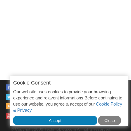
Cookie Consent
FACEBOOK
Our website uses cookies to provide your browsing
TWITTER
experience and relavent informations.Before continuing to
use our website, you agree & accept of our
Cookie Policy
RSS
& Privacy
YOUTUBE
Accept
Close
© Copyright 2009 Techmoblog.com All rights reserved.