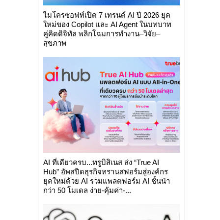
ไมโครซอฟท์เปิด 7 เทรนด์ AI ปี 2026 ยุค
ใหม่ของ Copilot และ AI Agent ในบทบาท
คู่คิดดิจิทัล พลิกโฉมการทำงาน–วิจัย–
สุขภาพ
AI ที่เดียวครบ...ทรูบิสิเนส ส่ง “True AI
Hub” อัพสปีดธุรกิจทรานสฟอร์มสู่องค์กร
ยุคใหม่ด้วย AI รวมแพลตฟอร์ม AI ชั้นนำ
กว่า 50 โมเดล ง่าย-คุ้มค่า-...