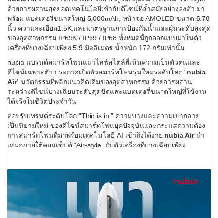
ด้วยการผสานสุดยอดเทคโนโลยีเข้ากับดีไซน์ที่ล้ำสมัยอย่างลงตัว มา
พร้อม แบตเตอรี่ขนาดใหญ่ 5,000mAh, หน้าจอ AMOLED ขนาด 6.78
นิ้ว ความละเอียด1.5K,และมาตรฐานการป้องกันน้ำและฝุ่นระดับสูงสุด
ของอุตสาหกรรม IP69K / IP69 / IP68 ทั้งหมดนี้ถูกออกแบบมาในตัว
เครื่องที่บางเฉียบเพียง 5.9 มิลลิเมตร น้ำหนัก 172 กรัมเท่านั้น
nubia แบรนด์สมาร์ทโฟนแนวไลฟ์สไตล์ที่เน้นความเป็นตัวตนและ
ดีไซน์เฉพาะตัว ประกาศเปิดตัวสมาร์ทโฟนรุ่นใหม่ระดับโลก “
nubia
Air
” นวัตกรรมที่พลิกแนวคิดเดิมของอุตสาหกรรม ด้วยการผสาน
ระหว่างดีไซน์บางเฉียบระดับสุดขีดและแบตเตอรี่ขนาดใหญ่ที่ใช้งาน
ได้จริงในชีวิตประจำวัน
ตอบรับเทรนด์ระดับโลก “Thin is in ” ความบางและความเบากลาย
เป็นนิยามใหม่ ของดีไซน์สมาร์ทโฟนยุคปัจจุบันและกระแสความต้อง
การสมาร์ทโฟนที่มาพร้อมเทคโนโลยี AI เข้าถึงได้ง่าย
nubia Air
นำ
เสนอภายใต้คอนเซ็ปต์ “Air-style” กับตัวเครื่องที่บางเฉียบเพียง