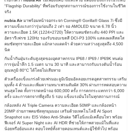
“Flagship Durability” ที่พร้อมรับทุกสถานการณ์ของการใช้งานในชีวิต
จริง
nubia Air
มาพร้อมหน้าจอกระจก Corning® Gorilla® Glass 7i ซึ่งมี
ความแข็งแรงกว่ารุ่นก่อนถึง 2 เท่า จอ AMOLED ขนาด 6.78 นิ้ว
ความละเอียด 1.5K (1224×2720) ให้ความคมชัดระดับ 440 PPI และ
อัตรารีเฟรช 120Hz รองรับขอบเขตสี DCI-P3 100% แสดงผลสีสดใส
คมชัดทุกรายละเอียด แม้กลางแดดจ้า ด้วยความสว่างสูงสุดถึง 4,500
นิต
กันน้ำกันฝุ่นระดับสูงสุดของอุตสาหกรรม IP68 / IP69 / IP69K ทนต่อ
การจุ่มน้ำลึก 1.5 เมตร นาน 30 นาที และสามารถรับแรงดันน้ำร้อน
อุณหภูมิ 80°C ได้โดยไม่เสียหาย
ตัวเครื่องแข็งแกร่งด้วยเฟรมอะลูมิเนียมอัลลอยเกรดอุตสาหกรรม เสริม
มุมทั้ง 4 ด้านและเพิ่มความหนาเฟรมสัมผัส 30% ผ่านการทดสอบความ
ทนสุดโหด ทั้งการกดหน้าจอ 600,000 ครั้ง การตกกระแทกกว่า 6,000
ครั้ง และการตกจากที่สูงถึง 5 รอบ แข็งแรงมั่นใจในทุกสถานการณ์
กล้องหลัง AI Triple Camera ความละเอียด 50MP และกล้องหน้า
20MP ถ่ายภาพคมชัดทุกมุมมอง เสริมด้วยเทคโนโลยี AI Sport
Snapshot และ EIS Video Anti-Shake วิดีโอนิ่งแม้เคลื่อนไหว พร้อม
ฟีเจอร์ AI Super Night และ AI HDR ที่ช่วยให้ภาพสวยแม้ในที่แสง
น้อยหรือย้อนแสง ตอบโจทย์ทั้งสายคอนเทนต์และผู้ใช้ทั่วไป พร้อม