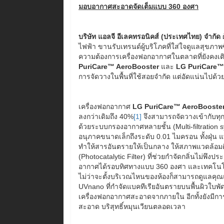
มอบอากาศสะอาดจัดเต็มแบบ 360 องศา
บริษัท แอลจี อีเลคทรอนิคส์
(ประเทศไทย) จำกัด
ผ
ไฟฟ้า ขานรับเทรนด์ผู้บริโภคที่ใส่ใจดูแลสุข
ความต้องการเครื่องฟอกอากาศในตลาดที่ยังคงเติบ
PuriCare
™
AeroBooster
และ
LG PuriCare
การจัดวางในพื้นที่ใช้สอยจำกัด แต่อัดแน่นไปด้ว
เครื่องฟอกอากาศ
LG PuriCare
™
AeroBooste
ลงกว่าเดิมถึง 40%
[1]
จึงสามารถจัดวางเข้ากับทุกพื
ด้วยระบบกรองอากาศหลายชั้น (Multi-filtration 
อนุภาคขนาดเล็กถึงระดับ 0.01 ไมครอน ทั้งฝุ่น แ
ทำให้สารอันตรายให้เป็นกลาง ให้สภาพแวดล้อม
(Photocatalytic Filter) ที่ช่วยกำจัดกลิ่นไม่พ
อากาศได้รอบทิศทางแบบ 360 องศา และเทคโนโลย
ไม่ว่าจะตั้งบริเวณไหนของห้องก็สามารถดูแลคุณแ
UVnano ที่กำจัดแบคทีเรียอันตรายบนพื้นผิวใบพั
เครื่องฟอกอากาศสะอาดจากภายใน อีกทั้งยังมีการแ
สะอาด บริสุทธิ์หมุนเวียนตลอดเวลา