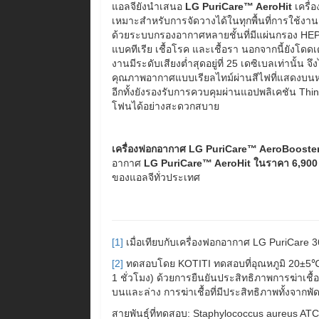
แอลจียังนำเสนอ
LG PuriCare
™
AeroHit
เครื่
เหมาะสำหรับการจัดวางได้ในทุกพื้นที่การใช้
ด้วยระบบกรองอากาศหลายชั้นที่มีแผ่นกรอง HEPA
แบคทีเรีย เชื้อโรค และเชื้อรา นอกจากนี้ยังโดดเด
งานมีระดับเสียงต่ำสุดอยู่ที่ 25 เดซิเบลเท่านั
คุณภาพอากาศแบบเรียลไทม์ผ่านสีไฟที่แสดงบนหน้
อีกทั้งยังรองรับการควบคุมผ่านแอปพลิเคชัน 
โฟนได้อย่างสะดวกสบาย
เครื่องฟอกอากาศ
LG PuriCare™ AeroBooste
อากาศ
LG PuriCare™ AeroHit ในราคา 6,900
ของแอลจีทั่วประเทศ
[1]
เมื่อเทียบกับเครื่องฟอกอากาศ LG PuriCare 3
[2]
ทดสอบโดย KOTITI ทดสอบที่อุณหภูมิ 20±5℃ 
1 ชั่วโมง) ด้วยการยืนยันประสิทธิภาพการฆ่าเชื้
บนและล่าง การฆ่าเชื้อที่มีประสิทธิภาพทั้งจาก
สายพันธุ์ที่ทดสอบ: Staphylococcus aureus A