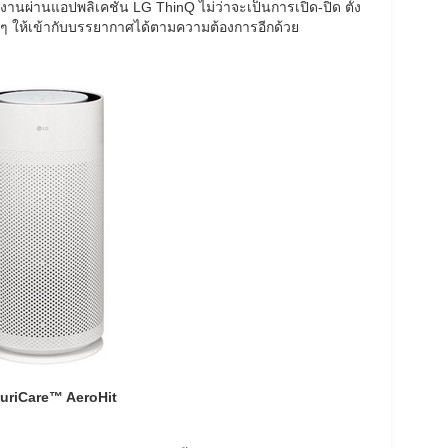
ำงานผ่านแอปพลิเคชัน LG ThinQ ไม่ว่าจะเป็นการเปิด-ปิด ตั้ง
งๆ ให้เข้ากับบรรยากาศได้ตามความต้องการอีกด้วย
uriCare
™
AeroHit