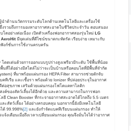
ู้นำด้านนวัตกรรมระดับโลกด้านเทคโนโลยีและเครื่องใช้
ภาพซึ่งรวมถึงการมองหาอากาศสะอาดในชีวิตประจำวัน ตอบสนอง
โตอย่างต่อเนื่อง เปิดตัวเครื่องฟอกอากาศสองรุ่นใหม่
LG
™
AeroHit
มีจุดเด่นที่ดีไซน์ขนาดกะทัดรัด เรียบง่าย เหมาะกับ
ยฟังก์ชั่นการใช้งานครบครัน
r
โดดเด่นด้วยการออกแบบรูปร่างสูงเพรียวมีระดับ ใช้พื้นที่น้อย
้นที่ได้อย่างมีสไตล์ไม่ว่าจะเป็นบ้านหรือคอนโดที่มีพื้นที่จำกัด
system) ที่มาพร้อมแผ่นกรอง HEPA Filter สามารถช่วยดักจับ
บคทีเรีย และเชื้อรา พร้อมด้วย Ionizer ที่ปล่อยประจุในอากาศ
ดีต่อสุขภาพ เสริมด้วยแผ่นกรองโฟโตแคทาไลติก
ึงประสงค์ของสัตว์เลี้ยงได้อีกด้วย และความสามารถในการฟอก
ี Clean Booster ที่กระจายอากาศสะอาดได้ไกลถึง 5.5 เมตร
ละสัตว์เลี้ยง ได้อย่างครอบคลุม นอกจากนี้ยังมีเทคโนโลยี
ดได้ 99.998%
[2]
และยังกำจัดแบคทีเรียบนแผ่นกรอง ทำให้
จ้งเตือนเมื่อถึงเวลาเปลี่ยนแผ่นกรอง คุณจึงมั่นใจได้ว่าอากาศ