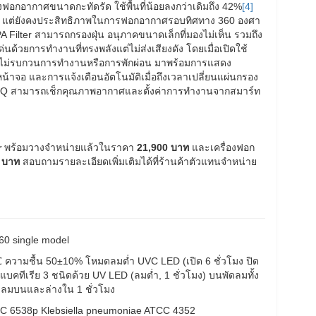
องฟอกอากาศขนาดกะทัดรัด ใช้พื้นที่น้อยลงกว่าเดิมถึง 42%
[4]
งาน แต่ยังคงประสิทธิภาพในการฟอกอากาศรอบทิศทาง 360 องศา
 Filter สามารถกรองฝุ่น อนุภาคขนาดเล็กที่มองไม่เห็น รวมถึง
่นด้วยการทำงานที่ทรงพลังแต่ไม่ส่งเสียงดัง โดยเมื่อเปิดใช้
้น จึงไม่รบกวนการทำงานหรือการพักผ่อน มาพร้อมการแสดง
าจอ และการแจ้งเตือนอัตโนมัติเมื่อถึงเวลาเปลี่ยนแผ่นกรอง
ThinQ สามารถเช็กคุณภาพอากาศและตั้งค่าการทำงานจากสมาร์ท
r
พร้อมวางจำหน่ายแล้วในราคา
21,900 บาท
และเครื่องฟอก
 บาท
สอบถามรายละเอียดเพิ่มเติมได้ที่ร้านค้าตัวแทนจำหน่าย
60 single model
ความชื้น 50±10% โหมดลมต่ำ UVC LED (เปิด 6 ชั่วโมง ปิด
อแบคทีเรีย 3 ชนิดด้วย UV LED (ลมต่ำ, 1 ชั่วโมง) บนพัดลมทั้ง
พัดลมบนและล่างใน 1 ชั่วโมง
TCC 6538p Klebsiella pneumoniae ATCC 4352