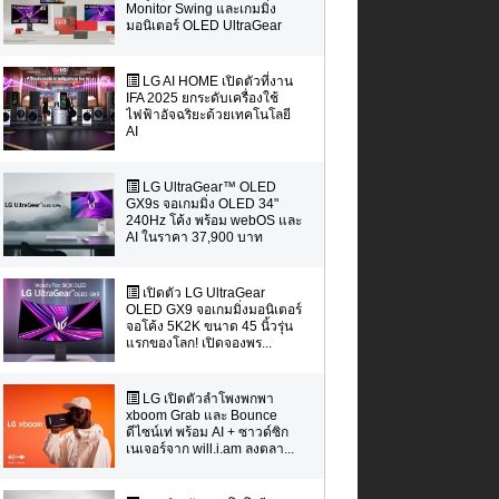
Monitor Swing และเกมมิ่ง
มอนิเตอร์ OLED UltraGear
LG AI HOME เปิดตัวที่งาน
IFA 2025 ยกระดับเครื่องใช้
ไฟฟ้าอัจฉริยะด้วยเทคโนโลยี
AI
LG UltraGear™ OLED
GX9s จอเกมมิ่ง OLED 34"
240Hz โค้ง พร้อม webOS และ
AI ในราคา 37,900 บาท
เปิดตัว LG UltraGear
OLED GX9 จอเกมมิ่งมอนิเตอร์
จอโค้ง 5K2K ขนาด 45 นิ้วรุ่น
แรกของโลก! เปิดจองพร...
LG เปิดตัวลำโพงพกพา
xboom Grab และ Bounce
ดีไซน์เท่ พร้อม AI + ซาวด์ซิก
เนเจอร์จาก will.i.am ลงตลา...