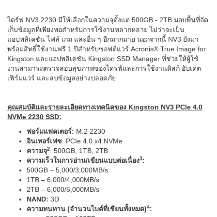
ไดร์ฟ NV3 2230 มีให้เลือกในความจุตั้งแต่ 500GB - 2TB มอบพื้นที่จัด
เก็บข้อมูลที่เพียงพอสำหรับการใช้งานหลากหลาย ไม่ว่าจะเป็น
แอปพลิเคชัน ไฟล์ เกม และอื่น ๆ อีกมากมาย นอกจากนี้ NV3 ยังมา
พร้อมสิทธิ์ใช้งานฟรี 1 ปีสำหรับซอฟต์แวร์ Acronis® True Image for
Kingston และแอปพลิเคชัน Kingston SSD Manager ที่ช่วยให้ผู้ใช้
งานสามารถตรวจสอบสุขภาพของไดรฟ์และการใช้งานดิสก์ อัปเดต
เฟิร์มแวร์ และลบข้อมูลอย่างปลอดภัย
คุณสมบัติและรายละเอียดทางเทคนิคของ
Kingston NV3 PCIe 4.0
NVMe 2230 SSD:
ฟอร์มแฟคเตอร์
:
M.2 2230
อินเทอร์เฟซ
: PCIe 4.0 x4 NVMe
2
ความจุ
: 500GB, 1TB, 2TB
3
ความเร็วในการอ่าน
/
เขียนแบบต่อเนื่อง
:
500GB – 5,000/3,000MB/s
1TB – 6,000/4,000MB/s
2TB – 6,000/5,000MB/s
NAND:
3D
4
ความทนทาน
(
จำนวนไบต์ที่เขียนทั้งหมด
)
: