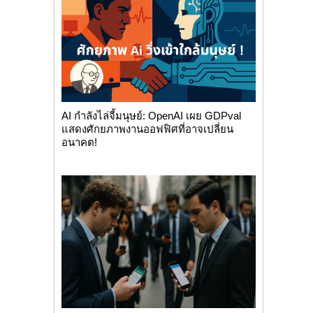
AI กำลังไล่จี้มนุษย์: OpenAI เผย GDPval
แสดงศักยภาพงานออฟฟิศที่อาจเปลี่ยน
อนาคต!