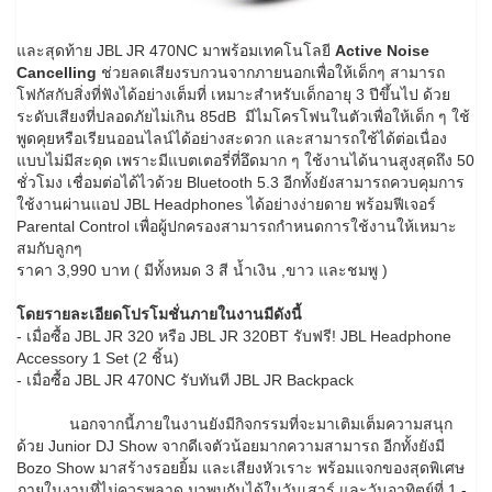
และสุดท้าย JBL JR 470NC มาพร้อมเทคโนโลยี
Active Noise
Cancelling
ช่วยลดเสียงรบกวนจากภายนอกเพื่อให้เด็กๆ สามารถ
โฟกัสกับสิ่งที่ฟังได้อย่างเต็มที่ เหมาะสำหรับเด็กอายุ 3 ปีขึ้นไป ด้วย
ระดับเสียงที่ปลอดภัยไม่เกิน 85dB มีไมโครโฟนในตัวเพื่อให้เด็ก ๆ ใช้
พูดคุยหรือเรียนออนไลน์ได้อย่างสะดวก และสามารถใช้ได้ต่อเนื่อง
แบบไม่มีสะดุด เพราะมีแบตเตอรี่ที่อึดมาก ๆ ใช้งานได้นานสูงสุดถึง 50
ชั่วโมง เชื่อมต่อได้ไวด้วย Bluetooth 5.3 อีกทั้งยังสามารถควบคุมการ
ใช้งานผ่านแอป JBL Headphones ได้อย่างง่ายดาย พร้อมฟีเจอร์
Parental Control เพื่อผู้ปกครองสามารถกำหนดการใช้งานให้เหมาะ
สมกับลูกๆ
ราคา 3,990 บาท ( มีทั้งหมด 3 สี น้ำเงิน ,ขาว และชมพู )
โดยรายละเอียดโปรโมชั่นภายในงานมีดังนี้
- เมื่อซื้อ JBL JR 320 หรือ JBL JR 320BT รับฟรี! JBL Headphone
Accessory 1 Set (2 ชิ้น)
- เมื่อซื้อ JBL JR 470NC รับทันที JBL JR Backpack
นอกจากนี้ภายในงานยังมีกิจกรรมที่จะมาเติมเต็มความสนุก
ด้วย Junior DJ Show จากดีเจตัวน้อยมากความสามารถ อีกทั้งยังมี
Bozo Show มาสร้างรอยยิ้ม และเสียงหัวเราะ พร้อมแจกของสุดพิเศษ
ภายในงานที่ไม่ควรพลาด มาพบกันได้ในวันเสาร์ และวันอาทิตย์ที่ 1 -