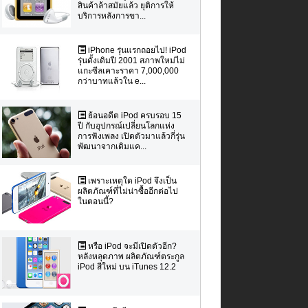
สินค้าล้าสมัยแล้ว ยุติการให้
บริการหลังการขา...
iPhone รุ่นแรกถอยไป! iPod
รุ่นดั้งเดิมปี 2001 สภาพใหม่ไม่
แกะซีลเคาะราคา 7,000,000
กว่าบาทแล้วใน e...
ย้อนอดีต iPod ครบรอบ 15
ปี กับอุปกรณ์เปลี่ยนโลกแห่ง
การฟังเพลง เปิดตัวมาแล้วกี่รุ่น
พัฒนาจากเดิมแค...
เพราะเหตุใด iPod จึงเป็น
ผลิตภัณฑ์ที่ไม่น่าซื้ออีกต่อไป
ในตอนนี้?
หรือ iPod จะมีเปิดตัวอีก?
หลังหลุดภาพ ผลิตภัณฑ์ตระกูล
iPod สีใหม่ บน iTunes 12.2