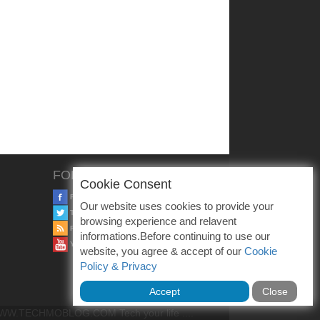
FOLLOW US
Cookie Consent
FACEBOOK
Our website uses cookies to provide your
TWITTER
browsing experience and relavent
RSS
informations.Before continuing to use our
YOUTUBE
website, you agree & accept of our
Cookie
Policy & Privacy
Accept
Close
W.TECHMOBLOG.COM Tech your life ....