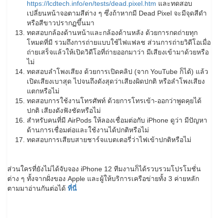
https://lcdtech.info/en/tests/dead.pixel.htm
และทดสอบ
เปลี่ยนหน้าจอตามสีต่าง ๆ ซึ่งถ้าหากมี Dead Pixel จะมีจุดสีดำ
หรือสีขาวปรากฏขึ้นมา
ทดสอบกล้องด้านหน้าและกล้องด้านหลัง ด้วยการกดถ่ายทุก
โหมดที่มี รวมถึงการถ่ายแบบใช้ไฟแฟลช ส่วนการถ่ายวิดีโอเมื่อ
ถ่ายเสร็จแล้วให้เปิดวิดีโอที่ถ่ายออกมาว่า มีเสียงเข้ามาด้วยหรือ
ไม่
ทดสอบลำโพงเสียง ด้วยการเปิดคลิป (จาก YouTube ก็ได้) แล้ว
เปิดเสียงเบาสุด ไปจนถึงดังสุดว่าเสียงผิดปกติ หรือลำโพงเสียง
แตกหรือไม่
ทดสอบการใช้งานโทรศัพท์ ด้วยการโทรเข้า-ออกว่าพูดคุยได้
ปกติ เสียงดังฟังชัดหรือไม่
สำหรับคนที่มี AirPods ให้ลองเชื่อมต่อกับ iPhone ดูว่า มีปัญหา
ด้านการเชื่อมต่อและใช้งานได้ปกติหรือไม่
ทดสอบการเสียบสายชาร์จแบตเตอรี่ว่าไฟเข้าปกติหรือไม่
ส่วนใครที่ยังไม่ได้จับจอง iPhone 12 ทีมงานก็ได้รวบรวมโปรโมชั่น
ต่าง ๆ ทั้งจากฝั่งของ Apple และผู้ให้บริการเครือข่ายทั้ง 3 ค่ายหลัก
ตามมาอ่านกันต่อได้
ที่นี่