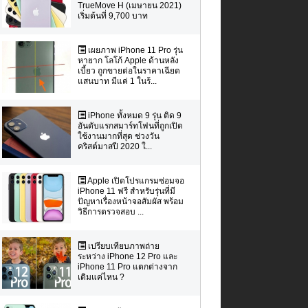
TrueMove H (เมษายน 2021)
เริ่มต้นที่ 9,700 บาท
เผยภาพ iPhone 11 Pro รุ่น
หายาก โลโก้ Apple ด้านหลัง
เบี้ยว ถูกขายต่อในราคาเฉียด
แสนบาท มีแค่ 1 ในร้...
iPhone ทั้งหมด 9 รุ่น ติด 9
อันดับแรกสมาร์ทโฟนที่ถูกเปิด
ใช้งานมากที่สุด ช่วงวัน
คริสต์มาสปี 2020 ใ...
Apple เปิดโปรแกรมซ่อมจอ
iPhone 11 ฟรี สำหรับรุ่นที่มี
ปัญหาเรื่องหน้าจอสัมผัส พร้อม
วิธีการตรวจสอบ ...
เปรียบเทียบภาพถ่าย
ระหว่าง iPhone 12 Pro และ
iPhone 11 Pro แตกต่างจาก
เดิมแค่ไหน ?