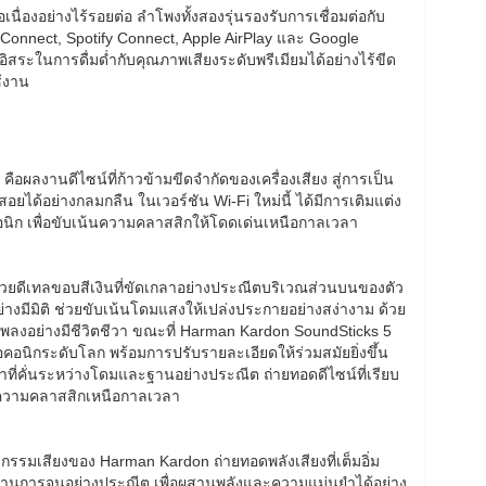
นื่องอย่างไร้รอยต่อ ลำโพงทั้งสองรุ่นรองรับการเชื่อมต่อกับ
Connect, Spotify Connect, Apple AirPlay และ Google
สระในการดื่มด่ำกับคุณภาพเสียงระดับพรีเมียมได้อย่างไร้ขีด
ช้งาน
อผลงานดีไซน์ที่ก้าวข้ามขีดจำกัดของเครื่องเสียง สู่การเป็น
สอยได้อย่างกลมกลืน ในเวอร์ชัน Wi-Fi ใหม่นี้ ได้มีการเติมแต่ง
นิก เพื่อขับเน้นความคลาสสิกให้โดดเด่นเหนือกาลเวลา
วยดีเทลขอบสีเงินที่ขัดเกลาอย่างประณีตบริเวณส่วนบนของตัว
ย่างมีมิติ ช่วยขับเน้นโดมแสงให้เปล่งประกายอย่างสง่างาม ด้วย
เพลงอย่างมีชีวิตชีวา ขณะที่ Harman Kardon SoundSticks 5
อคอนิกระดับโลก พร้อมการปรับรายละเอียดให้ร่วมสมัยยิ่งขึ้น
ที่คั่นระหว่างโดมและฐานอย่างประณีต ถ่ายทอดดีไซน์ที่เรียบ
บความคลาสสิกเหนือกาลเวลา
รมเสียงของ Harman Kardon ถ่ายทอดพลังเสียงที่เต็มอิ่ม
ที่ผ่านการจูนอย่างประณีต เพื่อผสานพลังและความแม่นยำได้อย่าง