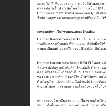
มผ่าน Wi-Fi ที่มอบประสบการณ์อันลื่นไหลและต่อเ
แพลตฟอร์มชั้นนำระดับโลก ไม่ว่าจะเป็น TIDAL 
Chromecast พร้อมรองรับ Roon Ready เพื่อมอบอิ
จำกัด ในทุกช่วงเวลาและทุกอุปกรณ์ที่คุณเลือกใ
ยกระดับศิลปะในการออกแบบเครื่องเสียง
Harman Kardon SoundSticks และ Aura Studio คื
ประติมากรรมร่วมสมัยที่หลอมรวมเข้ากับพื้นที่ใช้
รายละเอียดอย่างประณีตลงบนดีไซน์อันเป็นไอคอ
Harman Kardon Aura Studio 5 Wi-Fi โดดเด่นด้
ลำโพง ตัดกับฐานผ้าหุ้มสีดำโทนลุ่มลึกด้านล่างอ
แสงไฟที่เคลื่อนไหวสอดรับไปกับจังหวะของเสียง
Wi-Fi ยังคงเอกลักษณ์ของดีไซน์โปร่งใสอันเป็นไ
ด้วยโดมสีขาวใสแบบใหม่ ตัดด้วยเส้นโลหะขัดเงา
ง่ายแต่โดดเด่น สะท้อนความล้ำสมัยควบคู่ไปกั
แต่ละระบบยังคงสืบสานความเชี่ยวชาญด้านวิศวกร
กังวานทั่วทั้งห้อง ด้วยไดรเวอร์และซับวูฟเฟอร์