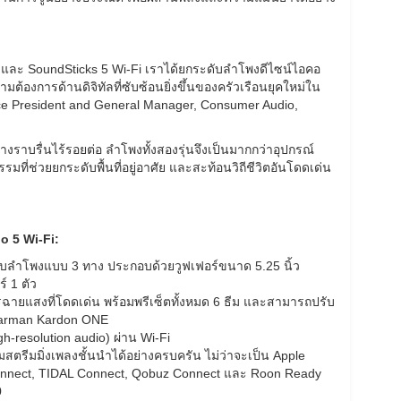
 และ SoundSticks 5 Wi-Fi เราได้ยกระดับลำโพงดีไซน์ไอคอ
วามต้องการด้านดิจิทัลที่ซับซ้อนยิ่งขึ้นของครัวเรือนยุคใหม่ใน
ice President and General Manager, Consumer Audio,
ราบรื่นไร้รอยต่อ ลำโพงทั้งสองรุ่นจึงเป็นมากกว่าอุปกรณ์
รรมที่ช่วยยกระดับพื้นที่อยู่อาศัย และสะท้อนวิถีชีวิตอันโดดเด่น
o 5 Wi-Fi:
ะบบลำโพงแบบ 3 ทาง ประกอบด้วยวูฟเฟอร์ขนาด 5.25 นิ้ว
์ 1 ตัว
ยแสงที่โดดเด่น พร้อมพรีเซ็ตทั้งหมด 6 ธีม และสามารถปรับ
Harman Kardon ONE
h-resolution audio) ผ่าน Wi-Fi
ตรีมมิ่งเพลงชั้นนำได้อย่างครบครัน ไม่ว่าจะเป็น Apple
Connect, TIDAL Connect, Qobuz Connect และ Roon Ready
0