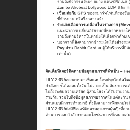
รวมถึงกิจกรรมใหม่ๆ อย่าง แดนซ์ฟิตเนส 
Zumba Afrobeat Bollywood EDM และ H
เชื่อมต่อกับ
GPS
ของสมาร์ทโฟนที่รองรับ
ขี่จักรยาน หรือวิ่งกลางแจ้ง
รับ
แจ้งเตือนการเคลื่อนไหวร่างกาย (
Move
แนะนำการเปลี่ยนอิริยาบถที่หลากหลายให
รวมถึงท่าบริหารในท่านั่งให้เลือกทำด้วยเช
นอกจากนี้ยังสามารถชำระเงินได้อย่างส
Pay
ผ่าน Rabbit Card ณ ผู้ให้บริการที่ม
เท่านั้น)
จัดเต็มฟีเจอร์ติดตามข้อมูลสุขภาพที่จำเป็น
– He
LILY 2 ซีรีย์ออกแบบมาเพื่อตอบโจทย์ทุกไลฟ์สไตล
กำลังกายได้ตลอดทั้งวัน ไม่ว่าจะเป็น อัตรากา
ไปถึงระดับความเครียด ผู้สวมใส่จะได้รับรายงา
รายวัน รวมไปถึงข้อมูลสภาพอากาศในแต่ละวัน เมื
ผ่านแบบฝึกการทำสมาธิ ทั้งยังสามารถฝึกหายใจด
LILY 2 ซีรีย์ยังมีฟีเจอร์ติดตามสุขภาพผู้หญิงที
ด้านการออกกำลังกายและโภชนาการที่เหมาะสม