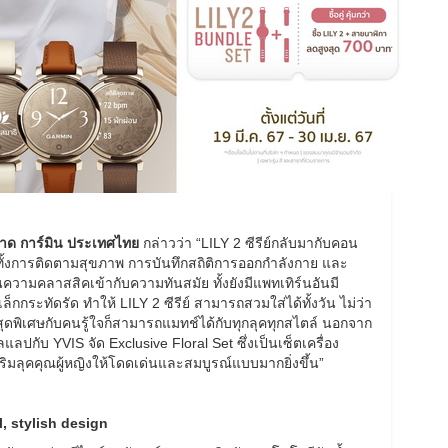
ลาด การ์มิน ประเทศไทย
กล่าวว่า “LILY 2 ซีรีย์กลับมากับคอน
รันทั้งการติดตามสุขภาพ การบันทึกสถิติการออกกำลังกาย และ
สานความคลาสสิคเข้ากับความทันสมัย ทั้งยังมีแพทเทิร์นอันมี
็กกระทัดรัด ทำให้ LILY 2 ซีรีย์ สามารถสวมใส่ได้ทั้งวัน ไม่ว่า
สุดพิเศษกับคนรู้ใจก็สามารถแมทช์ได้กับทุกลุคทุกสไตล์ นอกจาก
กับ YVIS จัด Exclusive Floral Set ซึ่งเป็นเซ็ตเครื่อง
ยเสริมลุคคุณผู้หญิงให้โดดเด่นและสมบูรณ์แบบมากยิ่งขึ้น”
l, stylish design