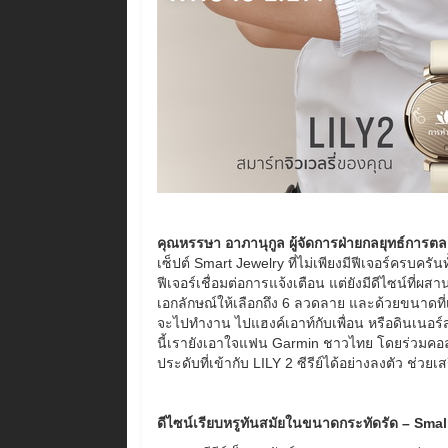
คุณหรรษา อาภานุกูล ผู้จัดการฝ่ายกลยุทธ์การต
เซ็ปต์ Smart Jewelry ที่ไม่เพียงมีฟีเจอร์ครบค
ฟีเจอร์เชื่อมต่อการแจ้งเตือน แต่ยังมีดีไซน์ที่ผ
เอกลักษณ์ให้เลือกถึง 6 ลวดลาย และด้วยขนาดที่เล
จะไปทำงาน ไปแฮงค์เอาท์กับเพื่อน หรือดินเนอร์
นี้เรายังเอาใจแฟน Garmin ชาวไทย โดยร่วมคอลแลป
ประดับที่เข้ากับ LILY 2 ซีรีย์ได้อย่างลงตัว ช่ว
ดีไซน์เรียบหรูทันสมัยในขนาดกระทัดรัด
– Smal