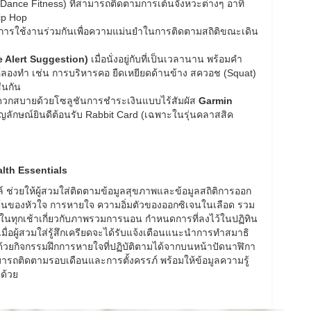
(Dance Fitness) ที่สามารถติดตามการเต้นจังหวะต่างๆ อาทิ
ip Hop
การใช้งานร่วมกันเพื่อความแม่นยำในการติดตามสถิติขณะเดิน
 Alert Suggestion)
เมื่อนั่งอยู่กับที่เป็นเวลานาน พร้อมคำ
้ลองทำ เช่น การบริหารคอ ยืดเหยียดด้านข้าง สควอช (Squat)
่นกัน
ะดวกสบายด้วยโซลูชันการชำระเงินแบบไร้สัมผัส
Garmin
ีสัญลักษณ์ยินดีต้อนรับ Rabbit Card (เฉพาะในรุ่นคลาสสิค
alth Essentials
์ ช่วยให้ผู้สวมใส่ติดตามข้อมูลสุขภาพและข้อมูลสถิติการออก
รเต้นของหัวใจ การหายใจ ความอิ่มตัวของออกซิเจนในเลือด รวม
นในทุกเช้าเกี่ยวกับภาพรวมการนอน กำหนดการที่ลงไว้ในปฏิทิน
่อผู้สวมใส่รู้สึกเครียดจะได้รับแจ้งเตือนแนะนำการทำสมาธิ
้วยกิจกรรมฝึกการหายใจที่ปฏิบัติตามได้จากบนหน้าปัดนาฬิกา
่สามารถติดตามรอบเดือนและการตั้งครรภ์ พร้อมให้ข้อมูลความรู้
ด้วย