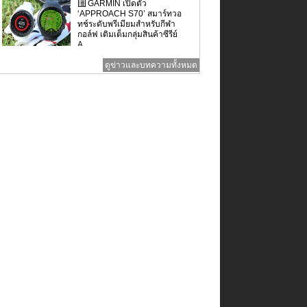
GARMIN เปิดตัว
‘APPROACH S70’ สมาร์ทวอ
ทช์ระดับพรีเมียมสำหรับกีฬา
กอล์ฟ เติมเต็มกลุ่มสินค้าซีรีย์
A...
ดูข่าวและบทความทั้งหมด