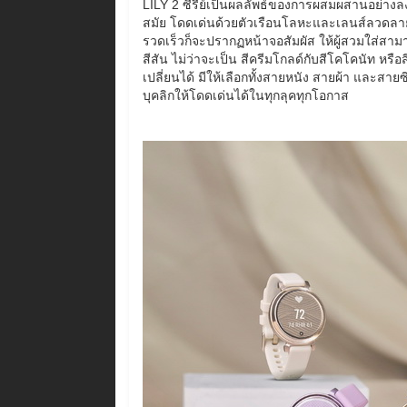
LILY 2 ซีรีย์เป็นผลลัพธ์ของการผสมผสานอย่างลง
สมัย โดดเด่นด้วยตัวเรือนโลหะและเลนส์ลวดลายแพ
รวดเร็วก็จะปรากฏหน้าจอสัมผัส ให้ผู้สวมใส่สามา
สีสัน ไม่ว่าจะเป็น สีครีมโกลด์กับสีโคโคนัท หรื
เปลี่ยนได้ มีให้เลือกทั้งสายหนัง สายผ้า และสาย
บุคลิกให้โดดเด่นได้ในทุกลุคทุกโอกาส