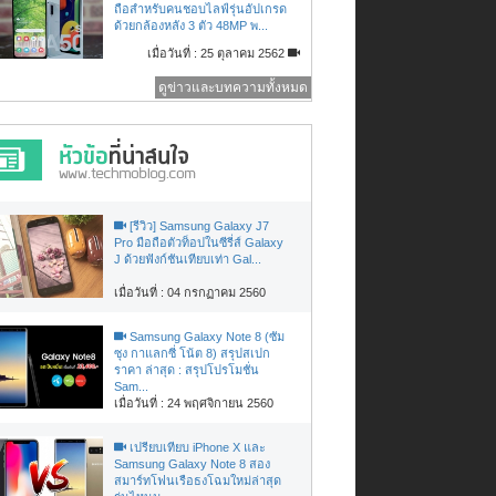
ถือสำหรับคนชอบไลฟ์รุ่นอัปเกรด
ด้วยกล้องหลัง 3 ตัว 48MP พ...
เมื่อวันที่ : 25 ตุลาคม 2562
ดูข่าวและบทความทั้งหมด
[รีวิว] Samsung Galaxy J7
Pro มือถือตัวท็อปในซีรี่ส์ Galaxy
J ด้วยฟังก์ชันเทียบเท่า Gal...
เมื่อวันที่ : 04 กรกฏาคม 2560
Samsung Galaxy Note 8 (ซัม
ซุง กาแลกซี่ โน้ต 8) สรุปสเปก
ราคา ล่าสุด : สรุปโปรโมชั่น
Sam...
เมื่อวันที่ : 24 พฤศจิกายน 2560
เปรียบเทียบ iPhone X และ
Samsung Galaxy Note 8 สอง
สมาร์ทโฟนเรือธงโฉมใหม่ล่าสุด