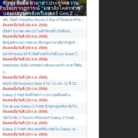
ซัมซุง จับมือ ยามาฮ่า ประกาศความ
สำเร็จปรากฏการณ์ “มหาลัยโคตรฟาซ”
แคมเปญจุดพลังครีเอเตอร์ Gen Z ...
JBL เปิดตัว PartyBox Encore 2 Plus ลำโพงพกพาสำห...
อัพเดทเมื่อวันที่ (06-ส.ค.-2569)
เปิดตัว DJI Mic Mini 2S ไมค์ไร้สายจิ๋ว บันทึกเส...
อัพเดทเมื่อวันที่ (05-ส.ค.-2569)
ซัมซุงพลิกเกมการตลาด เลือกพูดภาษาเดียวกับผู้บริ...
อัพเดทเมื่อวันที่ (04-ส.ค.-2569)
มหาจักรฉลอง 55 ปี เปิดตัวเทคโนโลยี Live Sound ใ...
อัพเดทเมื่อวันที่ (01-ส.ค.-2569)
SAMSUNG จับมือ SYNNEX พลิกตลาดบริการเช่าใช้มือ
ถ...
อัพเดทเมื่อวันที่ (28-ก.ค.-2569)
ASUS เปิด Exclusive Store สาขา 11 และ 12 ที่ CE...
อัพเดทเมื่อวันที่ (25-ก.ค.-2569)
Galaxy Z Flip8 พับดีไซน์เก๋ บางเบาสุดที่เคยมี ม...
อัพเดทเมื่อวันที่ (23-ก.ค.-2569)
The all-new Galaxy Z Fold8 ฉีกทุกกฎจอพับ! พับไซ...
อัพเดทเมื่อวันที่ (23-ก.ค.-2569)
เปิดโปรลับ 3 วันแรก! พรีออเดอร์ Galaxy Z Fold8 ...
อัพเดทเมื่อวันที่ (23-ก.ค.-2569)
Galaxy Z Fold8 Ultra ทุบสถิติบางสุดใน Galaxy เพ...
อัพเดทเมื่อวันที่ (23-ก.ค.-2569)