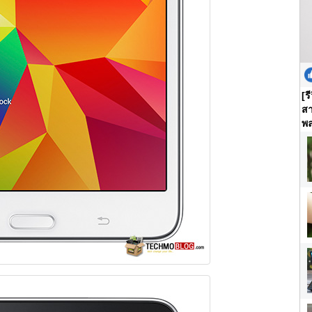
[ร
สา
พล