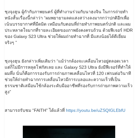
ชุงจุงฮุน ผู้กำกับภาพยนตร์ ผู้ที่ทำงานร่วมกับนาฮงจิน ในการถ่ายทำ
หนังสั้นเรื่องนี้กล่าว่า “ผมพยายามลดแสงสว่างลงมากกว่าปกติอีกเพื่อ
เน้นบรรยากาศที่มืดมิด เหมือนกับตอนที่ถ่ายทำภาพยนตร์ปกติ และผม
ประหลาดใจมากที่รายละเอียดของภาพยังคงครบถ้วน ด้วยฟีเจอร์ HDR
ของ Galaxy S23 Ultra ช่วยให้ผมถ่ายทำฉากที่ มีแสงน้อยได้ดีเยี่ยม
จริงๆ ”
ชุงจุงฮุน ยังกล่าวเพิ่มเติมว่า “แม้ว่ากล้องจะเคลื่อนไหวอยู่ตลอดเวลา
แต่ก็ไม่มีการหลุดโฟกัสเลย และ Galaxy S23 Ultra ยังมีฟีเจอร์ที่ทำให้
ผมทึ่ง นั่นก็คือการรองรับการถ่ายภาพเคลื่อนไหวที่ 120 เฟรมต่อวินาที
ช่วยให้ถ่ายทำฉากการเคลื่อนไหวมีการเบลอและความเร็วที่เป็น
ธรรมชาติเสมือนใช้กล้องระดับมืออาชีพที่รองรับการถ่ายภาพความเร็ว
สูง”
สามารถรับชม “FAITH” ได้แล้วที่
https://youtu.be/uZSQIGLEbfU