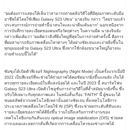
“ผมต้องการแสดงให้เห็นว่าสามารถถ่ายคลิปวิดีโอที่มีคุณภาพระดับมือ
อาชีพได้โดยใช้เพียง Galaxy S23 Ultra” นาฮงจิน กล่าว “โดยรวมแล้ว
ประสบการณ์การถ่ายทำนี้น่าสนใจและน่าตื่นเต้นมาก” นอกเหนือจาก
การบันทึกรายละเอียดของคนหรือวัตถุต่างๆ ในความมืด นาฮงจินยัง
กล่าวเพิ่มเติมว่า “ผมคิดว่าสิ่งที่ยิ่งใหญ่ที่สุดในการถ่ายทำครั้งนี้ คือการ
ที่ผมสามารถจับภาพเคลื่อนไหวต่างๆ ได้อย่างชัดเจนและง่ายยิ่งขึ้นใน
ทุกมุมมองด้วย Galaxy S23 Ultra ซึ่งหากใช้กล้องขนาดใหญ่ก็อาจจะ
ถ่ายทำแบบนี้ไม่ได้”
ซัมซุงได้เปิดตัวฟีเจอร์ Nightography (Night Mode) เป็นครั้งแรกเมื่อปี
2022 เป็นฟีเจอร์ที่จะช่วยให้ถ่ายภาพได้คมชัดมากยิ่งขึ้นแถมยัง เก็บได้
ครบทุกรายละเอียดแม้ในที่แสงน้อยได้ และในปี 2023 นี้ สมาร์ทโฟน
Galaxy S23 Ultra เปิดตัวโซลูชั่นการถ่ายวิดีโอที่ล้ำสมัยมากยิ่งขึ้น ซึ่ง
ปรับให้เหมาะกับทุกสภาพแสง ในหนังสั้นเรื่อง “FAITH” นี้ ผู้ชมจะได้
ชมผลลัพธ์จากเทคโนโลยีเหล่านั้นอย่างชัดเจน ทั้งเทคโนโลยีการ
ประมวลภาพเคลื่อนไหวโดยใช้ AI (ISP) ซึ่งจะช่วยยกระดับสีสันและ
รายละเอียดของภาพได้ดียิ่งขึ้น รวมไปถึงเสริมการทำงานของ
เทคโนโลยีแกนกันสั่นแบบ optical image stabilization (OIS) ช่วยลด
การเบลอและลดการสั่นที่เกิดจากการเคลื่อนไหวของช่างภาพได้